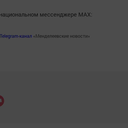
в национальном мессенджере MАХ:
Telegram-канал
«Менделеевские новости»