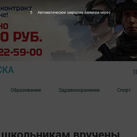
4
Автоматическое закрытие баннера через
СКА
1
Образование
Здравоохранение
Спорт
 школьникам вручены