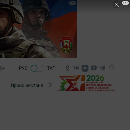
8+
РУС
ТАТ
Происшествия
Новости Госавтоинспекции