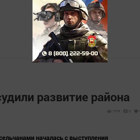
судили развитие района
1518
0
 сельчанами началась с выступления