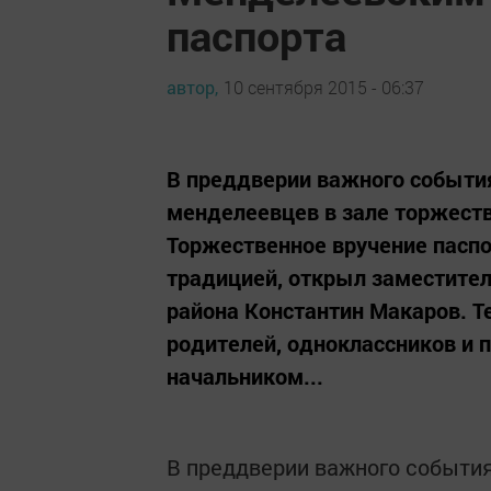
паспорта
автор,
10 сентября 2015 - 06:37
В преддверии важного события
менделеевцев в зале торжеств
Торжественное вручение пасп
традицией, открыл заместител
района Константин Макаров. Т
родителей, одноклассников и п
начальником...
В преддверии важного события