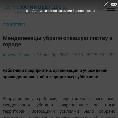
НОВОСТИ МЕНДЕЛЕЕВСКА
18+
5
Автоматическое закрытие баннера через
Газета "Менделеевские новости" - Менделеевский район
ОБЩЕСТВО
Менделеевцы убрали опавшую листву в
городе
Анжела Малюга,
15 октября 2021 - 15:33
1007
0
0
Работники предприятий, организаций и учреждений
присоединились к общегородскому субботнику.
Вооружившись граблями, перчатками и мешками,
менделеевцы убирали закреплённые за ними
территории. Всеобщими усилиями было собрано
огромное количество опавших листьев. В рамках