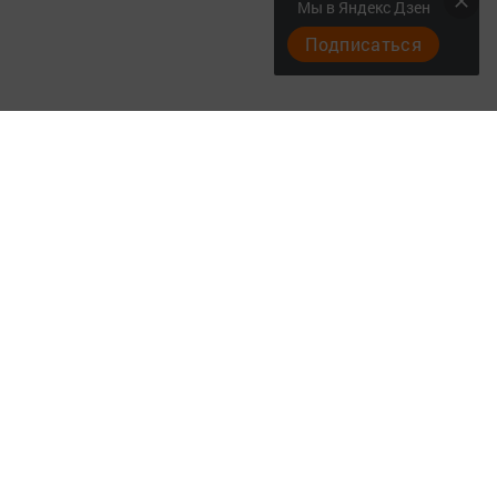
Мы в Яндекс Дзен
Подписаться
Актуальное видео
Главная
Документы