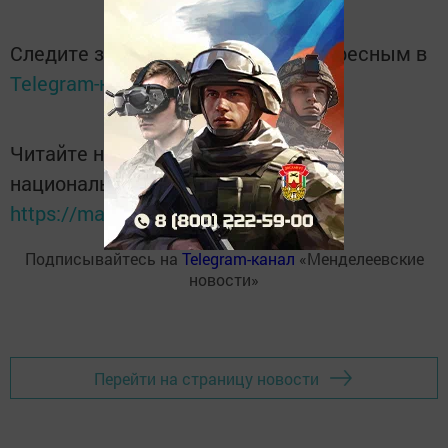
Следите за самым важным и интересным в
Telegram-канале
Татмедиа
Читайте новости Татарстана в
национальном мессенджере MАХ:
https://max.ru/tatmedia
Подписывайтесь на
Telegram-канал
«Менделеевские
новости»
Перейти на страницу новости