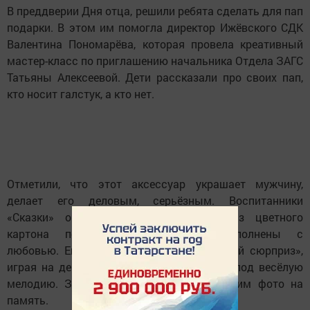
В преддверии Дня отца, решили ребята сделать для пап
подарки. В этом им помогла директор Ижёвского СДК
Валентина Пономарёва, которая провела креативный
мастер-класс по приглашению начальника Отдела ЗАГС
Татьяны Алексеевой. Дети рассказали про своих пап,
кто носит галстук, а кто нет.
Отметили, что этот аксессуар украшает мужчину,
делает его деловым, серьёзным. Воспитанники
«Сказки» очень старались. Галстуки из цветного
картона получились красивыми, выполнены с
любовью. Ещё подготовили «Музыкальный сюрприз»,
играя на деревянных ложках и бубенцах под весёлую
мелодию. Завершился мастер-класс общим фото на
память.