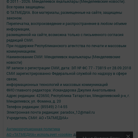
© 2011 - 2026. Менделеевск яӊалыклары (Менделеевские новости).
Все права защищены.
© ТАТМЕДИА. Все материалы, размещенные на сайте, защищены
законом.
Перепечатка, воспроизведение и распространение в любом объеме
информации,
размещенной на сайте, возможна только с письменного согласия
редакций СМИ.
При поддержке Республиканского агентства по печати и массовым
коммуникациям.
Наименование СМИ: Менделеевск яӊалыклары (Менделеевские
новости)
№ записи о регистрации СМИ, дата: ЭЛ № ФС 77 - 73819 от 28.09.2018
СМИ зарегистрированно Федеральной службой по надзору в сфере
связи,
информационных технологий и массовых коммуникаций
ФИО главного редактора: Искандарова Джулия Анатольевна
Адрес редакции: 423650, Республика Татарстан, Менделеевский р-н, г.
Менделеевск, ул. Фомина, д. 20
Телефон редакции: (85549) 2-14-55
Электронная почта редакции: paradox_12@mail.ru
Учредитель СМИ: АО «ТАТМЕДИА»
Антикоррупционная политика
АО «ТАТМЕДИА» использует «cookie»
для персонализации сервисов и