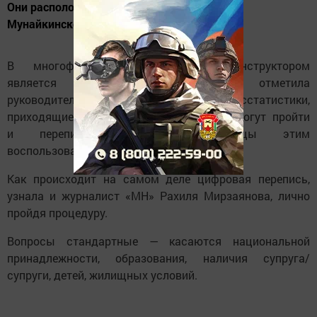
Они расположены в МФЦ, Енабердинском,
Мунайкинском, Бизякинском поселениях.
В многофункциональном центре инструктором
является Нурия Сайфутдинова. Как отметила
руководитель Менделеевского отдела госстатистики,
приходящие за услугами МФЦ заодно могут пройти
и перепись. Многие менделеевцы этим
воспользовались.
Как происходит на самом деле цифровая перепись,
узнала и журналист «МН» Рахиля Мирзаянова, лично
пройдя процедуру.
Вопросы стандартные — касаются национальной
принадлежности, образования, наличия супруга/
супруги, детей, жилищных условий.