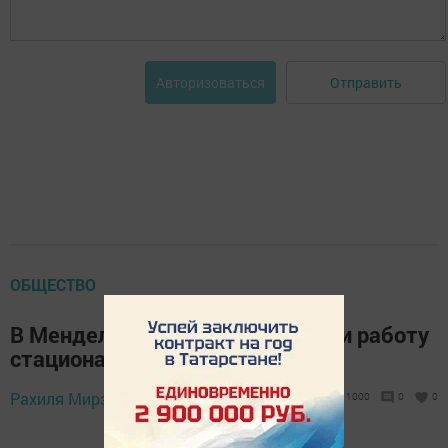
Отправить
Авторизоваться
ОБЩЕСТВО
В Менделеевском районе начали работу
стационарные пункты переписи
15 октября 2021 -
Рахиля Мирзаянова,
1000
0
0
14:30