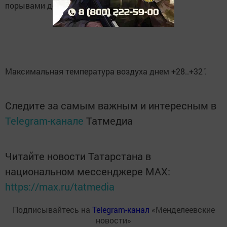
порывами до 12 м/с.
Максимальная температура воздуха днем +28..+32 ̊.
Следите за самым важным и интересным в
Telegram-канале
Татмедиа
Читайте новости Татарстана в
национальном мессенджере MАХ:
https://max.ru/tatmedia
Подписывайтесь на
Telegram-канал
«Менделеевские
новости»