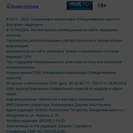
18+
;
© 2011 - 2026. Менделеевск яӊалыклары (Менделеевские новости).
Все права защищены.
© ТАТМЕДИА. Все материалы, размещенные на сайте, защищены
законом.
Перепечатка, воспроизведение и распространение в любом объеме
информации,
размещенной на сайте, возможна только с письменного согласия
редакций СМИ.
При поддержке Республиканского агентства по печати и массовым
коммуникациям.
Наименование СМИ: Менделеевск яӊалыклары (Менделеевские
новости)
№ записи о регистрации СМИ, дата: ЭЛ № ФС 77 - 73819 от 28.09.2018
СМИ зарегистрированно Федеральной службой по надзору в сфере
связи,
информационных технологий и массовых коммуникаций
ФИО главного редактора: Искандарова Джулия Анатольевна
Адрес редакции: 423650, Республика Татарстан, Менделеевский р-н, г.
Менделеевск, ул. Фомина, д. 20
Телефон редакции: (85549) 2-14-55
Электронная почта редакции: paradox_12@mail.ru
Учредитель СМИ: АО «ТАТМЕДИА»