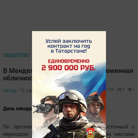
ОБЩЕСТВО
В Менделеевске ожидается переменная
облачность
автор,
16 августа 2021 - 08:50
1029
0
0
День ожидается без осадков.
По прогнозам синоптиков, ветер юго-восточный с
переходом на юго-западный 4-9 м/с, днѐм местами