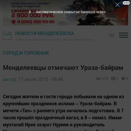
5
Автоматическое закрытие баннера через
НОВОСТИ МЕНДЕЛЕЕВСКА
18+
Газета "Менделеевские новости" - Менделеевский район
ГОРОД И ГОРОЖАНЕ
Менделеевцы отмечают Ураза-байрам
автор,
17 июля 2015 - 09:46
2418
0
0
Сегодня жители и гости города побывали на одном из
крупнейших праздников ислама ‒ Ураза-байрам. В
мечети «Тан» с раннего утра началась подготовка. В 7
часов прошёл праздничный вагаз, в 8 ‒ намаз. Имам-
мухтасиб Ирек хазрат Нуриев и руководитель