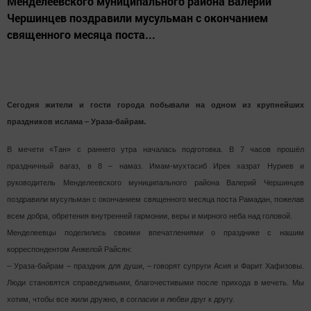
Менделеевского муниципального района Валерий
Чершинцев поздравили мусульман с окончанием
священного месяца поста...
Сегодня жители и гости города побывали на одном из крупнейших
праздников ислама ‒ Ураза-байрам.
В мечети «Тан» с раннего утра началась подготовка. В 7 часов прошёл
праздничный вагаз, в 8 ‒ намаз. Имам-мухтасиб Ирек хазрат Нуриев и
руководитель Менделеевского муниципального района Валерий Чершинцев
поздравили мусульман с окончанием священного месяца поста Рамадан, пожелав
всем добра, обретения внутренней гармонии, веры и мирного неба над головой.
Менделеевцы поделились своими впечатлениями о празднике с нашим
корреспондентом Анжелой Райсян:
‒ Ураза-байрам ‒ праздник для души, ‒ говорят супруги Асия и Фарит Хафизовы.
Люди становятся справедливыми, благочестивыми после прихода в мечеть. Мы
хотим, чтобы все жили дружно, в согласии и любви друг к другу.