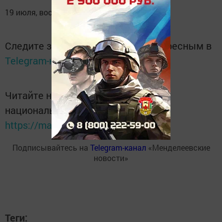
19 июля, воскресенье - выходной.
Следите за самым важным и интересным в
Telegram-канале
Татмедиа
Читайте новости Татарстана в
национальном мессенджере MАХ:
https://max.ru/tatmedia
Подписывайтесь на
Telegram-канал
«Менделеевские
новости»
Теги: