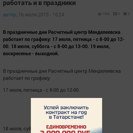
работать и в праздники
автор,
16 июля 2015 - 16:24
1533
0
0
В праздничные дни Расчетный центр Менделеевска
работает по графику: 17 июля, пятница - с 8-00 до 12-
00. 18 июля, суббота - с 8-00 до 13-00. 19 июля,
воскресенье - выходной.
В праздничные дни Расчетный центр Менделеевска
работает по графику:
17 июля, пятница - с 8-00 до 12-00.
18 июля, суббота - с 8-00 до 13-00.