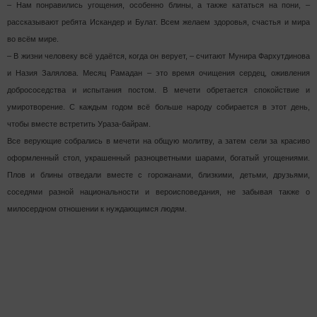
‒ Нам понравились угощения, особенно блины, а также кататься на пони, ‒
рассказывают ребята Искандер и Булат. Всем желаем здоровья, счастья и мира
во всём мире.
‒ В жизни человеку всё удаётся, когда он верует, ‒ считают Мунира Фархутдинова
и Назия Залялова. Месяц Рамадан ‒ это время очищения сердец, оживления
добрососедства и испытания постом. В мечети обретается спокойствие и
умиротворение. С каждым годом всё больше народу собирается в этот день,
чтобы вместе встретить Ураза-байрам.
Все верующие собрались в мечети на общую молитву, а затем сели за красиво
оформленный стол, украшенный разноцветными шарами, богатый угощениями.
Плов и блины отведали вместе с горожанами, близкими, детьми, друзьями,
соседями разной национальности и вероисповедания, не забывая также о
милосердном отношении к нуждающимся людям.