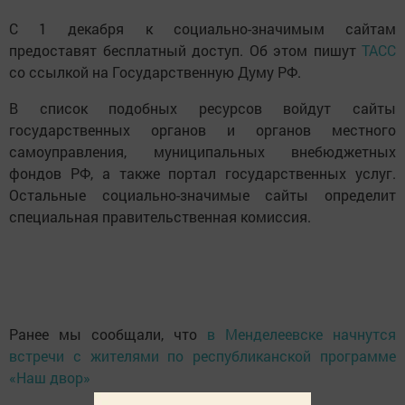
С 1 декабря к социально-значимым сайтам
предоставят бесплатный доступ. Об этом пишут
ТАСС
со ссылкой на Государственную Думу РФ.
В список подобных ресурсов войдут сайты
государственных органов и органов местного
самоуправления, муниципальных внебюджетных
фондов РФ, а также портал государственных услуг.
Остальные социально-значимые сайты определит
специальная правительственная комиссия.
Ранее мы сообщали, что
в Менделеевске начнутся
встречи с жителями по республиканской программе
«Наш двор»