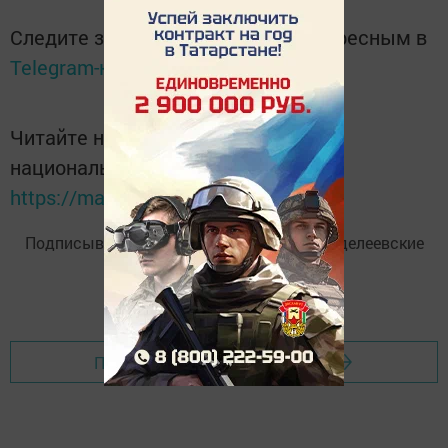
Следите за самым важным и интересным в
Telegram-канале
Татмедиа
Читайте новости Татарстана в
национальном мессенджере MАХ:
https://max.ru/tatmedia
Подписывайтесь на
Telegram-канал
«Менделеевские
новости»
Перейти на страницу новости