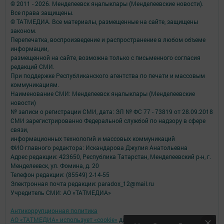
© 2011 - 2026. Менделеевск яӊалыклары (Менделеевские новости).
Все права защищены.
© ТАТМЕДИА. Все материалы, размещенные на сайте, защищены
законом.
Перепечатка, воспроизведение и распространение в любом объеме
информации,
размещенной на сайте, возможна только с письменного согласия
редакций СМИ.
При поддержке Республиканского агентства по печати и массовым
коммуникациям.
Наименование СМИ: Менделеевск яӊалыклары (Менделеевские
новости)
№ записи о регистрации СМИ, дата: ЭЛ № ФС 77 - 73819 от 28.09.2018
СМИ зарегистрированно Федеральной службой по надзору в сфере
связи,
информационных технологий и массовых коммуникаций
ФИО главного редактора: Искандарова Джулия Анатольевна
Адрес редакции: 423650, Республика Татарстан, Менделеевский р-н, г.
Менделеевск, ул. Фомина, д. 20
Телефон редакции: (85549) 2-14-55
Электронная почта редакции: paradox_12@mail.ru
Учредитель СМИ: АО «ТАТМЕДИА»
Антикоррупционная политика
АО «ТАТМЕДИА» использует «cookie»
для персонализации сервисов и