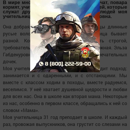
В мире много хороших людей: врачи лечат, повара
кормят, учителя учат и много других людей, которые
служат другим людям. Один из таких людей моя
учительница Мифтахова Эльза Габденуровна.
Она добрая, красивая. У моей учительницы длинные
русые волосы и карие глаза. Учительница бывает
разной. Когда нужно, она может быть строгой,
требовательной, но чаще она ласковая и нежная. Эльза
Габденуровна с мужем воспитали двух замечательных
дочек.
Моя учительница к каждому ученику находит подход:
занимается и с одаренными, и с отстающими. Мы
вместе с классом ходим в походы, вместе радуемся,
веселимся. У неё хватает душевной щедрости и любви
для всех нас. Она в школе как вторая мама. Некоторые
из нас, особенно в первом классе, обращались к ней со
словом «Мама».
Моя учительница 31 год преподает в школе. И каждый
раз, провожая выпускников, она грустит со слезами на