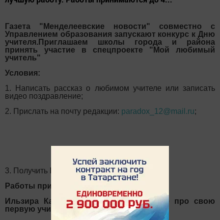
Газета "Менделеевские новости" совместно с
Управлением образования запускают конкурс к Дню
учителя.Приглашаем школы города и района
принять участие в спецпроекте "Мой любимый
учитель"
Условия:
1. Написать рассказ о любимом учителе или записать
видео поздравление;
2. Прислать на почту редакции:
paradox_12@mail.ru
;
3. Получить ПРИЗ за лучшую работу.
Работы принимаются до 4 октября.
Ильзира Каюмова прислала сочинение про свою
первую учительницу.