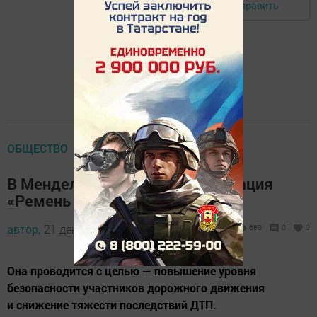
Отправить
Авторизоваться
ОБЩЕСТВО
В Менделеевске проходит операция
«Ремень безопасности»
автор,
21 декабря 2021 - 09:55
660
0
0
Она проводится с целью — повышение уровня
безопасности участников дорожного движения
и снижение тяжести последствий ДТП.