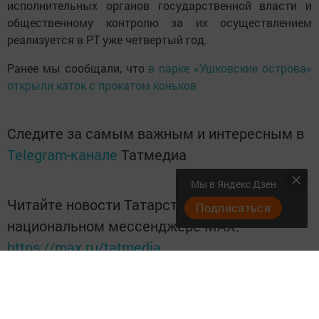
исполнительных органов государственной власти и
общественному контролю за их осуществлением
реализуется в РТ уже четвертый год.
Ранее мы сообщали, что
в парке «Ушковские острова»
открыли каток с прокатом коньков
Следите за самым важным и интересным в
Telegram-канале
Татмедиа
Мы в Яндекс Дзен
Читайте новости Татарстана в
Подписаться
национальном мессенджере MАХ:
https://max.ru/tatmedia
Подписывайтесь на
Telegram-канал
«Менделеевские
новости»