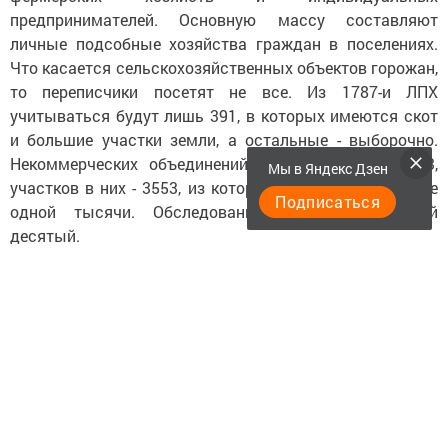
предпринимателей. Основную массу составляют
личные подсобные хозяйства граждан в поселениях.
Что касается сельскохозяйственных объектов горожан,
то переписчики посетят не все. Из 1787-и ЛПХ
учитываться будут лишь 391, в которых имеются скот
и большие участки земли, а остальные - выборочно.
Некоммерческих объединений граждан отмечено 13,
Мы в Яндекс Дзен
участков в них - 3553, из которых освоено лишь более
Подписаться
одной тысячи. Обследованию подлежит каждый
десятый.
- Какими силами будет проводиться кампания?
- Нами сделано деление территории. Таким образом,
будет организовано два инструкторских участка и в
каждом по пять счётных участков. В этом
ответственном процессе задействуются 10 человек. В
настоящее время специалистами отдела
государственной статистики и уполномоченным по