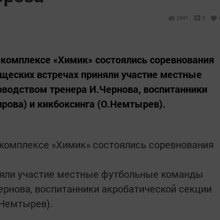
2661
0
 комплексе «Химик» состоялись соревнования
ищеских встречах приняли участие местные
водством тренера И.Чернова, воспитанники
ирова) и кикбоксинга (О.Немтырев).
 комплексе «Химик» состоялись соревнования
няли участие местные футбольные команды
ернова, воспитанники акробатической секции
.Немтырев).