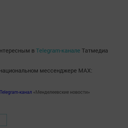
интересным в
Telegram-канале
Татмедиа
в национальном мессенджере MАХ:
Telegram-канал
«Менделеевские новости»