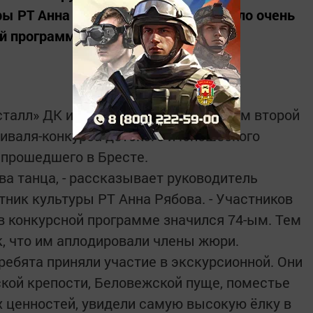
ы РТ Анна Рябова. - Участников было очень
й программе...
талл» ДК им. Гассара стал лауреатом второй
иваля-конкурса детского и юношеского
 прошедшего в Бресте.
ва танца, - рассказывает руководитель
тник культуры РТ Анна Рябова. - Участников
 в конкурсной программе значился 74-ым. Тем
к, что им аплодировали члены жюри.
ебята приняли участие в экскурсионной. Они
кой крепости, Беловежской пуще, поместье
 ценностей, увидели самую высокую ёлку в