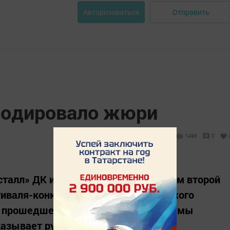
Отправить
Авторизоваться
лодировало жюри
1496
0
талл» ДК им. Гассара стал лауреатом второй
иваля-конкурса детского и юношеского
 прошедшего в Бресте. - На конкурс мы
сказывает руководитель коллектива,