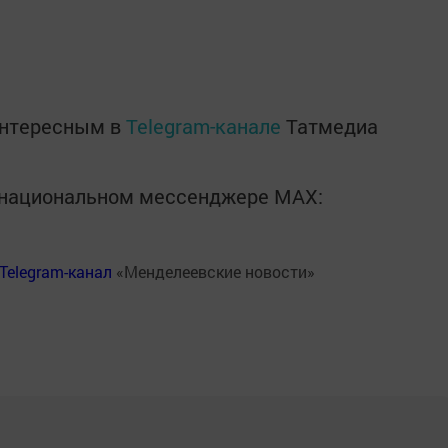
интересным в
Telegram-канале
Татмедиа
в национальном мессенджере MАХ:
Telegram-канал
«Менделеевские новости»