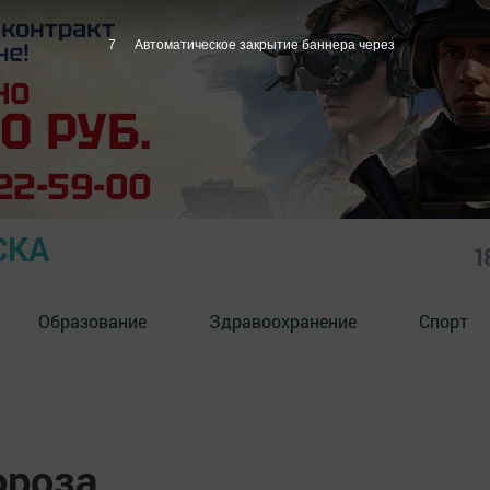
6
Автоматическое закрытие баннера через
СКА
1
Образование
Здравоохранение
Спорт
ороза