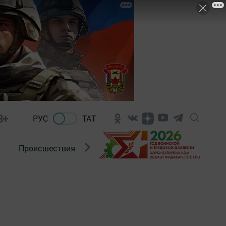
8+
РУС
ТАТ
Происшествия
Новости Госавтоинспекции