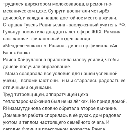
трудился директором молокозавода, в ремонтно-
механическом цехе. Супруги воспитали четырёх
дочерей, и каждая нашла достойное место в жизни.
Старшая Гузель Равильевна - заслуженный учитель РФ,
Гульнур посвятила двадцать лет сфере ЖКХ. Рамзия
возглавляет финансовый отдел завода
«Менделеевсказот». Разина - директор филиала «Ак
Барс» банка.
Раиса Хайрулловна приложила массу усилий, чтобы
дочери получили образование.
- Мама создавала все условия для нашей успешной
учёбы, - вспоминают они, - и мы старались радовать её
отличными оценками.
Труд титровщицей, аппаратчицей цеха
теплопароснабжения был не из лёгких. Но придя домой,
Р.Низамутдинова словно обретала второе дыхание.
Домашняя работа спорилась в её руках, дом радовал
уютом и теплом настоящего семейного очага. И
сегодня будучи в преклонном возрасте, Раиса