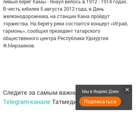
левый берег Камы - Янаул велось в 1912 - 1914 годах.
В честь юбилея 5 августа 2012 года, в День
железнодорожника, на станции Кама пройдут
торжества. На берегу реки состоится концерт «Играй,
гармонь», сообщил президент татарского
общественного центра Республики Удмуртия
Ф.Мирзаянов.
Мы в Яндекс Дзен
Следите за самым важным и интересным в
Telegram-канале
Татмедиа
Подписаться
Читайте новости Татарстана в
национальном мессенджере MАХ: