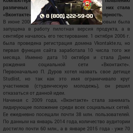
Компьютеризация мира привела к появлению
различных социальных сетей. Одной из них стала
«Вконтакте», быстро набравшая свою популярность.
В июне 2006 года владельцем сети П. Дуровым была
запущена в работу пилотная версия продукта, а в
сентябре началось его тестирование. 1 октября 2006 г.
была проведена регистрация домена Vkontakte.ru, но
первая функция сайта заработала 10 числа того же
месяца. Именно дата 10 октября и стала Днем
рождения социальной сети «Вконтакте».
Первоначально П. Дуров хотел назвать свое детище
Studlist, но так как это имя ограничивало круг
участников (студенческую молодежь), он решил
отказаться от данной идеи.
Начиная с 2009 года, «Вконтакте» стала занимать
лидирующее положение среди всех социальных сетей.
Ее ежедневно посещали почти 38 млн. пользователей.
По данным на январь 2014 года, количество аудитории
достигло почти 60 млн., а в январе 2015 года - уже 70