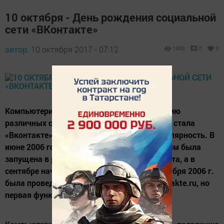
10 октября - День рождения социальной
сети «ВКонтакте»
автор,
10 октября 2017 - 07:12
1900
0
0
Компьютеризация мира привела к появлению
различных социальных сетей. Одной из них стала
«Вконтакте», быстро набравшая свою популярность. В
июне 2006 года владельцем сети П. Дуровым была
запущена в работу пилотная версия продукта, а в
сентябре началось его тестирование. 1 октября 2006 г.
была проведена регистрация домена Vkontakte.ru, но
первая функция...