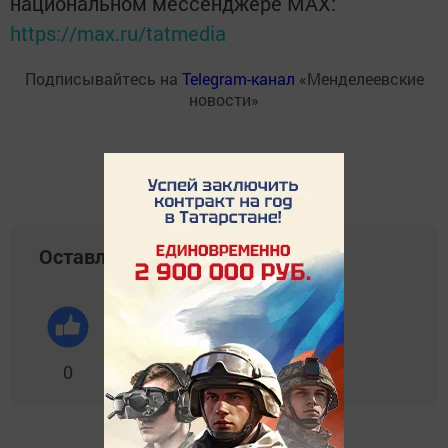
национальном мессенджере MАХ:
https://max.ru/tatmedia
Подписывайтесь на
Telegram-канал
«Менделеевские
новости»
Оставляйте реакции
0
0
0
0
0