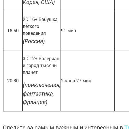
Корея, США)
2D 16+ Бабушка
лёгкого
18:50
91 мин
поведения
(Россия)
3D 12+ Валериан
и город тысячи
планет
20:30
2 часа 27 мин
(приключения,
фантастика,
Франция)
Следите за самым важным и интересным в
T