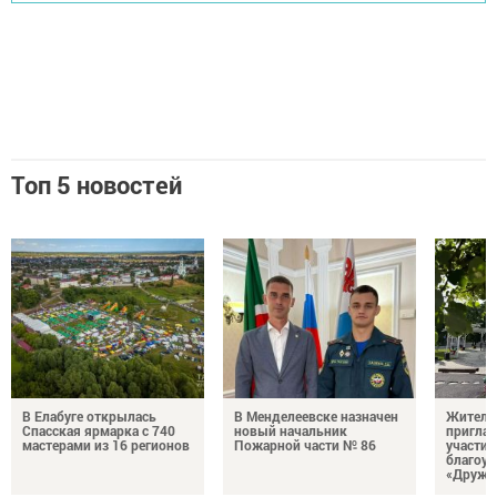
Топ 5 новостей
В Елабуге открылась
В Менделеевске назначен
Жителе
Спасская ярмарка с 740
новый начальник
пригла
мастерами из 16 регионов
Пожарной части № 86
участие
благоус
«Дружб