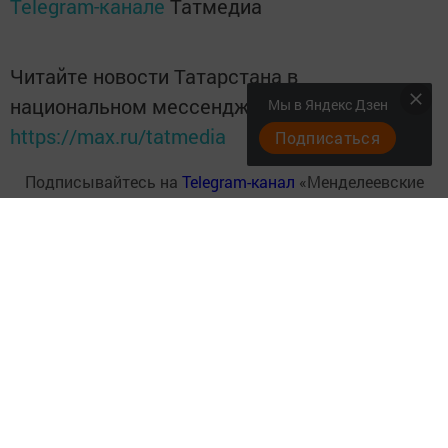
Telegram-канале
Татмедиа
Читайте новости Татарстана в
национальном мессенджере MАХ:
Мы в Яндекс Дзен
https://max.ru/tatmedia
Подписаться
Подписывайтесь на
Telegram-канал
«Менделеевские
новости»
Перейти на страницу новости