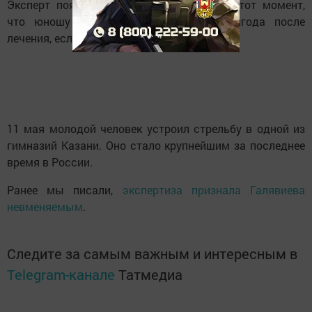
Эксперт пояснил, что нельзя исключать тот момент,
что юношу могут выпустить через полгода после
лечения, если посчитают, что он излечился.
11 мая молодой человек устроил стрельбу в одной из
гимназий Казани. Оно стало крупнейшим за последнее
время в России.
Ранее мы писали,
экспертиза признала Галявиева
невменяемым
.
Следите за самым важным и интересным в
Telegram-канале
Татмедиа