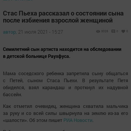
Стас Пьеха рассказал о состоянии сына
после избиения взрослой женщиной
автор,
21 июля 2021 - 15:27
3026
0
0
Семилетний сын артиста находится на обследовании
в детской больнице Раухфуса.
Мама соседского ребенка запретила сыну общаться
с Петей, сыном Стаса Пьехи. В результате Петя
обиделся, взял карандаш и проткнул их надувной
бассейн.
Как отметил очевидец, женщина схватила мальчика
за руку и со всей силы швырнула на землю из-за его
«шалости». Об этом пишет
РИА Новости
.