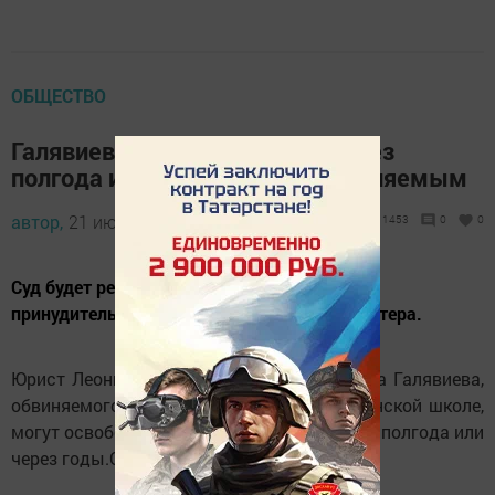
ОБЩЕСТВО
Галявиева могут отпустить через
полгода из-за признания невменяемым
автор,
21 июля 2021 - 15:41
1453
0
0
Суд будет решать, применять ли к нему
принудительные меры медицинского характера.
Юрист Леонид Головко заявил, что Ильназа Галявиева,
обвиняемого в массовом убийстве в казанской школе,
могут освободить из медучреждения через полгода или
через годы.Об этом пишет
РИА Новости
.