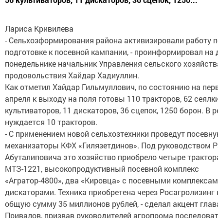
Лариса Кривилева
- Сельхозформирования района активизировали работу п
подготовке к посевной кампании, - проинформировал на
понедельнике начальник Управления сельского хозяйств
продовольствия Хайдар Хадиуллин.
Как отметил Хайдар Гильмуллович, по состоянию на пер
апреля к выходу на поля готовы 110 тракторов, 62 сеялки
культиваторов, 11 дискаторов, 36 сцепок, 1250 борон. В 
нуждается 10 тракторов.
- С применением новой сельхозтехники проведут посевн
механизаторы КФХ «Гилязетдинов». Под руководством 
Абуталиповича это хозяйство приобрело четыре трактор
МТЗ-1221, высокопродуктивный посевной комплекс
«Агратор-4800», два «Кировца» с посевными комплексам
дискаторами. Техника приобретена через Росагролизинг 
общую сумму 35 миллионов рублей, - сделал акцент глав
Привалов, призвав руководителей агропрома последова