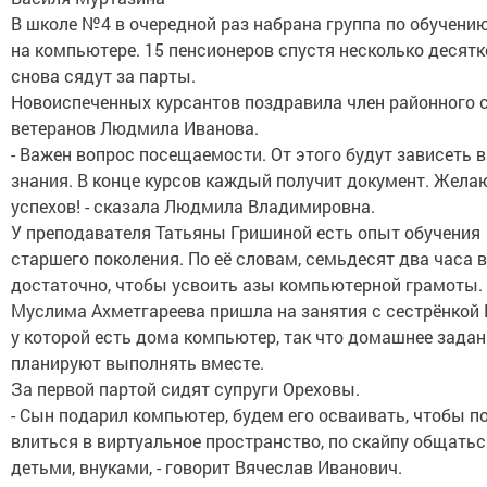
В школе №4 в очередной раз набрана группа по обучени
на компьютере. 15 пенсионеров спустя несколько десятк
снова сядут за парты.
Новоиспеченных курсантов поздравила член районного 
ветеранов Людмила Иванова.
- Важен вопрос посещаемости. От этого будут зависеть 
знания. В конце курсов каждый получит документ. Жела
успехов! - сказала Людмила Владимировна.
У преподавателя Татьяны Гришиной есть опыт обучения
старшего поколения. По её словам, семьдесят два часа 
достаточно, чтобы усвоить азы компьютерной грамоты.
Муслима Ахметгареева пришла на занятия с сестрёнкой 
у которой есть дома компьютер, так что домашнее задан
планируют выполнять вместе.
За первой партой сидят супруги Ореховы.
- Сын подарил компьютер, будем его осваивать, чтобы п
влиться в виртуальное пространство, по скайпу общатьс
детьми, внуками, - говорит Вячеслав Иванович.