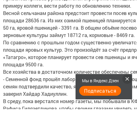
примеру коллеги, вести работу по обновлению техники.
Весной сельчанам района предстоит провести посев кул
площади 28636 га. Из них озимой пшеницей планируется
50 га, яровой пшеницей - 3391 га. В общем объёме посев
зерновые культуры займут 18712 га, кормовые - 8469 га.
По сравнению с прошлым годом существенно увеличатс
площади яровых культур. Это произойдёт за счёт предп
«Татагро», которое планирует провести сев пшеницы и я
площади 9500 га.
Все хозяйства в достаточном количестве обеспечены се
- Семенной фонд прошёл лабораторную проверку. 93 про
Мы в Яндекс Дзен
семян подтвердили качество, являются репродуктивными
Подписаться
заверил Хайдар Хадиуллин.
В среду, пока верстался номер газеты, мы побывали в К
Рафиса Гилязетдинова, чтобы своими глазами увидеть ч
технику обновленного парка.
Действительно, на территории хозяйства красовались ч
новеньких трактора «Беларусь». Рядом с техникой было