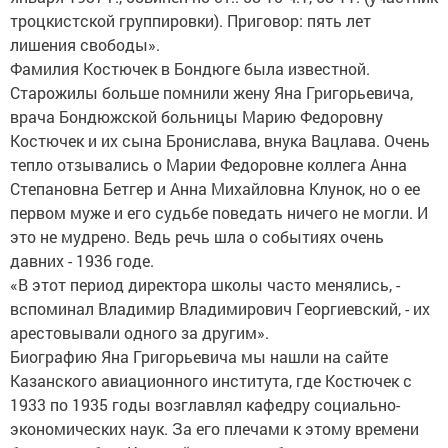
троцкистской группировки). Приговор: пять лет
лишения свободы».
Фамилия Костючек в Бондюге была известной.
Старожилы больше помнили жену Яна Григорьевича,
врача Бондюжской больницы Марию Федоровну
Костючек и их сына Бронислава, внука Вацлава. Очень
тепло отзывались о Марии Федоровне коллега Анна
Степановна Бетгер и Анна Михайловна Клунок, но о ее
первом муже и его судьбе поведать ничего не могли. И
это не мудрено. Ведь речь шла о событиях очень
давних - 1936 годе.
«В этот период директора школы часто менялись, -
вспоминал Владимир Владимирович Георгиевский, - их
арестовывали одного за другим».
Биографию Яна Григорьевича мы нашли на сайте
Казанского авиационного института, где Костючек с
1933 по 1935 годы возглавлял кафедру социально-
экономических наук. За его плечами к этому времени