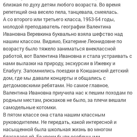
близкая по духу детям любого возраста. Во время
репетиций она весело пела, танцевала, смеялась.
А со второго или третьего класса, 1953-54 годы,
молодой преподаватель географии Валентина
Ивановна Веревкина буквально взяла шефство над
нашим классом. Видимо, Екатерине Леонидовне по
возрасту было тяжело заниматься внеклассной
работой, вот Валентина Ивановна и стала устраивать с
нами вылазки на природу, экскурсии в Ижевку и
Елабугу. Запомнились поездки в Кокшанский детский
дом, где мы давали концерты и общались с
детдомовскими ребятами. Но самое главное,
Валентина Ивановна приучила нас к пешим походам по
родным местам, рюкзаков не было, за плечи вешали
самодельные котомки.
В пятом классе она стала нашим классным
руководителем. Не передать, какой интересной и
насыщенной была школьная жизнь во многом
благодаря ей. Ее уроки были особенными,