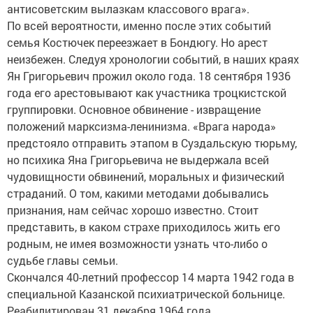
антисоветским вылазкам классового врага».
По всей вероятности, именно после этих событий
семья Костючек переезжает в Бондюгу. Но арест
неизбежен. Следуя хронологии событий, в наших краях
Ян Григорьевич прожил около года. 18 сентября 1936
года его арестовывают как участника троцкистской
группировки. Основное обвинение - извращение
положений марксизма-ленинизма. «Врага народа»
предстояло отправить этапом в Суздальскую тюрьму,
но психика Яна Григорьевича не выдержала всей
чудовищности обвинений, моральных и физический
страданий. О том, какими методами добывались
признания, нам сейчас хорошо известно. Стоит
представить, в каком страхе приходилось жить его
родным, не имея возможности узнать что-либо о
судьбе главы семьи.
Скончался 40-летний профессор 14 марта 1942 года в
специальной Казанской психиатрической больнице.
Реабилитирован 31 декабря 1964 года.