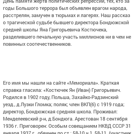
День памяти жертв политических репрессий, тех, кто за
годы Большого террора был объявлен врагом народа,
расстрелян, замучен в тюрьмах и лагерях. Наш рассказ
о трагической судьбе бывшего директора Бондюжской
средней школы Яна Григорьевича Костючека,
разделившего печальную участь миллионов ни в чем не
повинных соотечественников.
Его имя мы нашли на сайте «Мемориала». Краткая
справка гласила: «Костючек Ян (Иван) Григорьевич.
Родился в 1902 году, Польша, Захайко-Радзинский
уезд., д.Лузки Гломка; поляк; член ВКП(б) с 1919 года;
директор, Бондюжская средняя школа. Проживал:
Менделеевский р-н, д.Бондюга. Арестован 18 сентября
1936 г. Приговорен: Особым совещанием НКВД СССР 31
января 1937 г., обвинен по ст.: 58-10 ч.1, 58-11. (участник