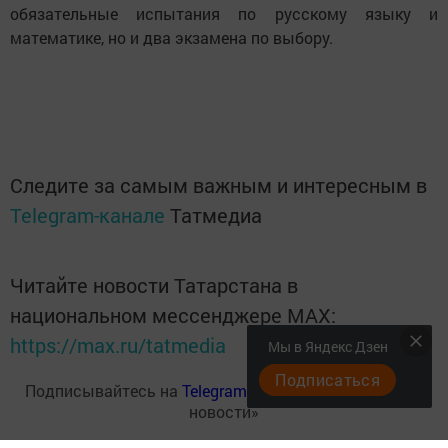
обязательные испытания по русскому языку и
математике, но и два экзамена по выбору.
Следите за самым важным и интересным в
Telegram-канале
Татмедиа
Читайте новости Татарстана в
национальном мессенджере MАХ:
https://max.ru/tatmedia
Мы в Яндекс Дзен
Подписаться
Подписывайтесь на
Telegram-канал
«Менделеевские
новости»