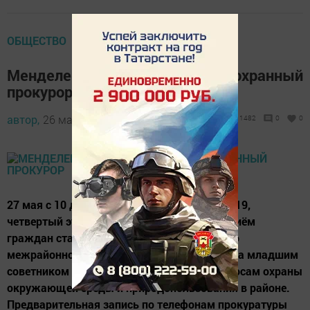
ОБЩЕСТВО
Менделеевцев примет природоохранный
прокурор
автор,
26 мая 2016 - 07:53
1482
0
0
27 мая с 10 до 12 часов по адресу Фомина, 19,
четвертый этаж, кабинет №4, состоится приём
граждан старшим помощником Казанского
межрайонного природоохранного прокурора младшим
советником юстиции Р.Галимовым по вопросам охраны
окружающей среды и природопользования в районе.
Предварительная запись по телефонам прокуратуры