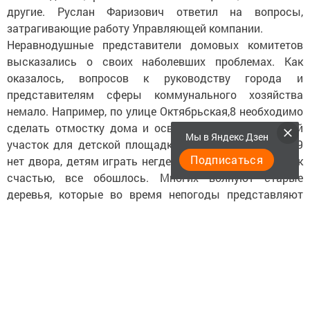
другие. Руслан Фаризович ответил на вопросы,
затрагивающие работу Управляющей компании.
Неравнодушные представители домовых комитетов
высказались о своих наболевших проблемах. Как
оказалось, вопросов к руководству города и
представителям сферы коммунального хозяйства
немало. Например, по улице Октябрьская,8 необходимо
сделать отмостку дома и освободить садоводческий
Мы в Яндекс Дзен
участок для детской площадки. По улице Трудовая, 9
Подписаться
нет двора, детям играть негде. Недавно сбили детей, к
счастью, все обошлось. Многих волнуют старые
деревья, которые во время непогоды представляют
опасность для людей.
Все вопросы взяты на контроль для принятия решений.
Завершая сход, Семур Шамилов призвал сидящих в
зале работать слаженно, помогая друг другу.