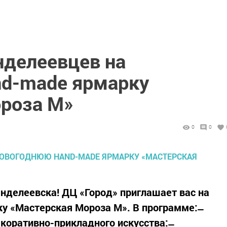
делеевцев на
d-made ярмарку
роза М»
0
0
нделеевска! ДЦ «Город» приглашает вас на
 «Мастерская Мороза М». В программе: ̶
оративно-прикладного искусства: ̶