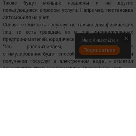
Также будут меньше пошлины и на другие
пользующиеся спросом услуги. Например, постановка
автомобиля на учет.
Снизят стоимость госуслуг не только для физических
лиц, то есть граждан, но и для индивидуальных
предпринимателей, юридических лиц.
Мы в Яндекс Дзен
"Мы рассчитываем, что экономическое
Подписаться
стимулирование будет способствовать популяризации
получения госуслуг в электронном виде", - отметил
заместитель главы минкомсвязи Алексей Козырев.
Источник: rg.ru
Следите за самым важным и интересным в
Telegram-канале
Татмедиа