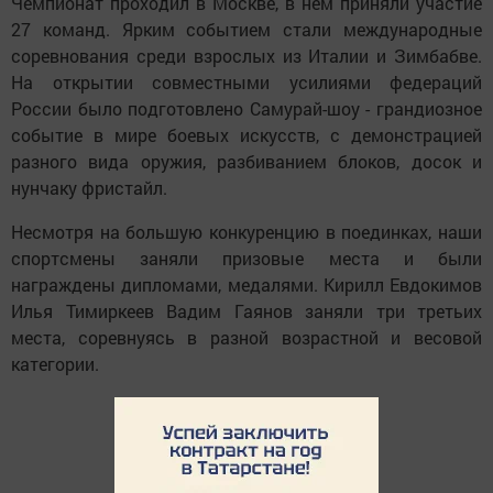
Чемпионат проходил в Москве, в нём приняли участие
27 команд. Ярким событием стали международные
соревнования среди взрослых из Италии и Зимбабве.
На открытии совместными усилиями федераций
России было подготовлено Самурай-шоу - грандиозное
событие в мире боевых искусств, с демонстрацией
разного вида оружия, разбиванием блоков, досок и
нунчаку фристайл.
Несмотря на большую конкуренцию в поединках, наши
спортсмены заняли призовые места и были
награждены дипломами, медалями. Кирилл Евдокимов
Илья Тимиркеев Вадим Гаянов заняли три третьих
места, соревнуясь в разной возрастной и весовой
категории.