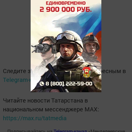
Следите за самым важным и интересным в
Telegram-канале
Татмедиа
Читайте новости Татарстана в
национальном мессенджере MАХ:
https://max.ru/tatmedia
Подписывайтесь на
Telegram-канал
«Менделеевские