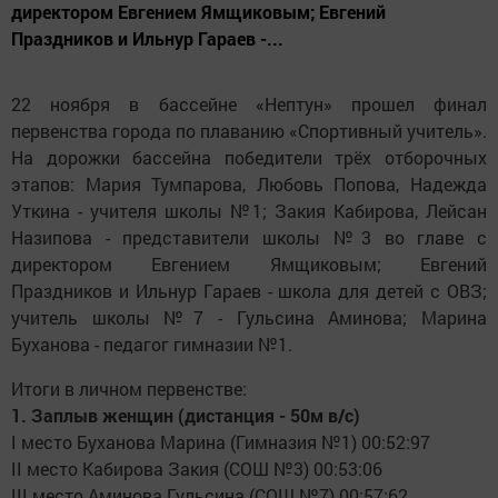
директором Евгением Ямщиковым; Евгений
Праздников и Ильнур Гараев -...
22 ноября в бассейне «Нептун» прошел финал
первенства города по плаванию «Спортивный учитель».
На дорожки бассейна победители трёх отборочных
этапов: Мария Тумпарова, Любовь Попова, Надежда
Уткина - учителя школы №1; Закия Кабирова, Лейсан
Назипова - представители школы №3 во главе с
директором Евгением Ямщиковым; Евгений
Праздников и Ильнур Гараев - школа для детей с ОВЗ;
учитель школы №7 - Гульсина Аминова; Марина
Буханова - педагог гимназии №1.
Итоги в личном первенстве:
1. Заплыв женщин (дистанция - 50м в/с)
I место Буханова Марина (Гимназия №1) 00:52:97
II место Кабирова Закия (СОШ №3) 00:53:06
III место Аминова Гульсина (СОШ №7) 00:57:62