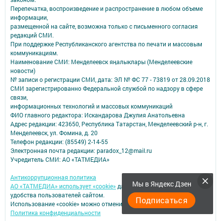
Перепечатка, воспроизведение и распространение в любом объеме
информации,
размещенной на сайте, возможна только с письменного согласия
редакций СМИ.
При поддержке Республиканского агентства по печати и массовым
коммуникациям.
Наименование СМИ: Менделеевск яӊалыклары (Менделеевские
новости)
№ записи о регистрации СМИ, дата: ЭЛ № ФС 77 - 73819 от 28.09.2018
СМИ зарегистрированно Федеральной службой по надзору в сфере
связи,
информационных технологий и массовых коммуникаций
ФИО главного редактора: Искандарова Джулия Анатольевна
Адрес редакции: 423650, Республика Татарстан, Менделеевский р-н, г.
Менделеевск, ул. Фомина, д. 20
Телефон редакции: (85549) 2-14-55
Электронная почта редакции: paradox_12@mail.ru
Учредитель СМИ: АО «ТАТМЕДИА»
Антикоррупционная политика
Мы в Яндекс Дзен
АО «ТАТМЕДИА» использует «cookie»
для персонализации сервисов и
удобства пользователей сайтом.
Подписаться
Использование «cookie» можно отменить в настройках браузера.
Политика конфиденциальности