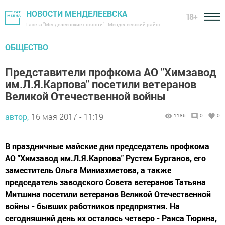
НОВОСТИ МЕНДЕЛЕЕВСКА
18+
Газета "Менделеевские новости" - Менделеевский район
ОБЩЕСТВО
Представители профкома АО "Химзавод
им.Л.Я.Карпова" посетили ветеранов
Великой Отечественной войны
автор,
16 мая 2017 - 11:19
1186
0
0
В праздничные майские дни председатель профкома
АО "Химзавод им.Л.Я.Карпова" Рустем Бурганов, его
заместитель Ольга Миниахметова, а также
председатель заводского Совета ветеранов Татьяна
Митшина посетили ветеранов Великой Отечественной
войны - бывших работников предприятия. На
сегодняшний день их осталось четверо - Раиса Тюрина,