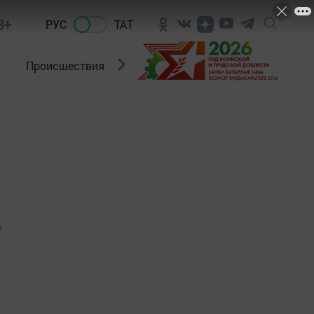
8+
РУС
ТАТ
Происшествия
Новости Госавтоинспекции
1