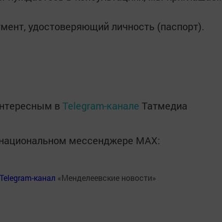
умент, удостоверяющий личность (паспорт).
интересным в
Telegram-канале
Татмедиа
в национальном мессенджере MАХ:
Telegram-канал
«Менделеевские новости»