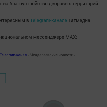
 на благоустройство дворовых территорий.
интересным в
Telegram-канале
Татмедиа
в национальном мессенджере MАХ:
Telegram-канал
«Менделеевские новости»