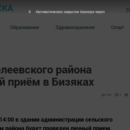
СКА
1
5
Автоматическое закрытие баннера через
Образование
Здравоохранение
Спорт
леевского района
й приём в Бизяках
536
0
о 14:00 в здании администрации сельского
ом района будет проведен личный прием.