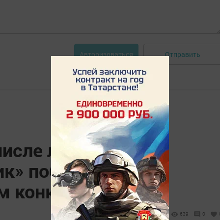
Отправить
Авторизоваться
числе лучших: ТОС
ик» победили в
м конкурсе
639
0