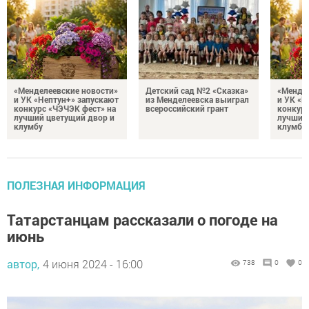
«Менделеевские новости»
Детский сад №2 «Сказка»
«Мендел
и УК «Нептун+» запускают
из Менделеевска выиграл
и УК «Н
конкурс «ЧЭЧЭК фест» на
всероссийский грант
конкурс
лучший цветущий двор и
лучший
клумбу
клумбу
ПОЛЕЗНАЯ ИНФОРМАЦИЯ
Татарстанцам рассказали о погоде на
июнь
автор,
4 июня 2024 - 16:00
738
0
0