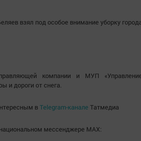
еляев взял под особое внимание уборку город
правляющей компании и МУП «Управлени
ы и дороги от снега.
интересным в
Telegram-канале
Татмедиа
в национальном мессенджере MАХ: