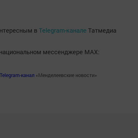
интересным в
Telegram-канале
Татмедиа
в национальном мессенджере MАХ:
Telegram-канал
«Менделеевские новости»