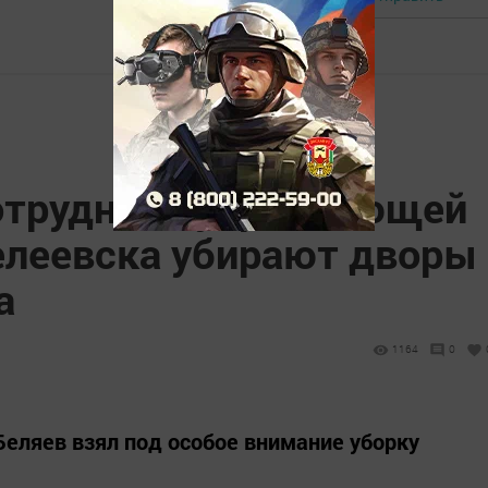
отрудники управляющей
леевска убирают дворы
а
1164
0
еляев взял под особое внимание уборку