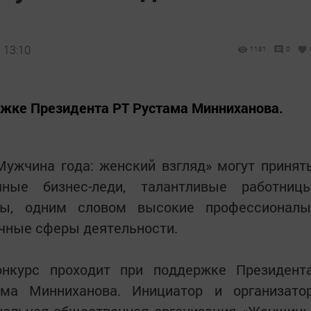
 13:10
1181
0
ржке Президента РТ Рустама Минниханова.
Мужчина года: женский взгляд» могут принят
шные бизнес-леди, талантливые работниц
ры, одним словом высокие профессионалы
чные сферы деятельности.
онкурс проходит при поддержке Президент
ама Минниханова. Инициатор и организато