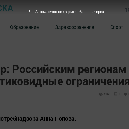
СКА
1
5
Автоматическое закрытие баннера через
Образование
Здравоохранение
Спорт
р: Российским регионам
нтиковидные ограничени
1169
0
потребнадзора Анна Попова.