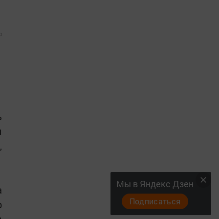
0
ь
ы
,
Мы в Яндекс Дзен
а
Подписаться
р