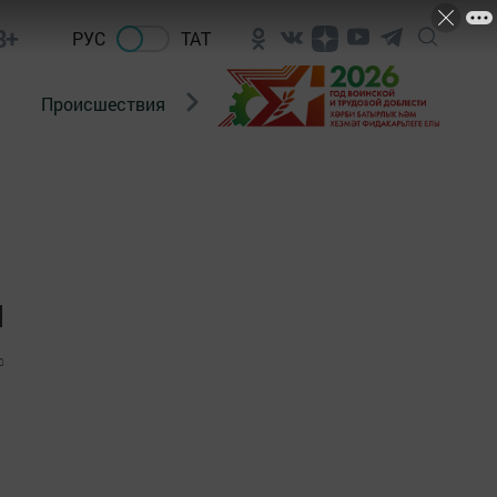
8+
РУС
ТАТ
Происшествия
Новости Госавтоинспекции
я
0