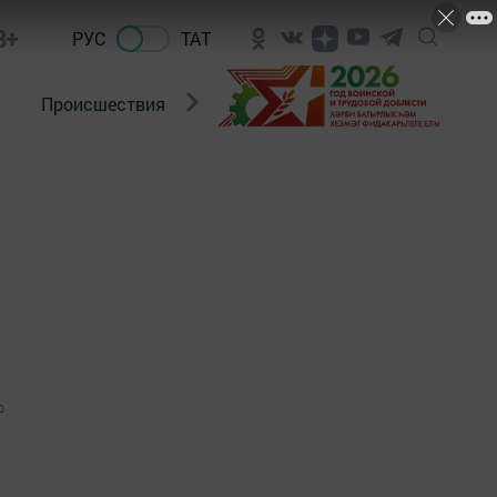
8+
РУС
ТАТ
Происшествия
Новости Госавтоинспекции
0