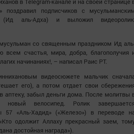
ханов в Telegram-канале и на своей странице 
е» поздравил подписчиков с мусульмански
м (Ид аль-Адха) и выложил видеоролик
 мусульман со священным праздником Ид аль
 всем счастья, мира, добра, благополучия 
агих начинаниях!, – написал Раис РТ.
ннихановым видеосюжете мальчик сначал
тешает его), а потом отдает свои сбережени
 в аптеку, забыл деньги дома. После молитвы 
 новый велосипед. Ролик завершаетс
 57 «Аль-Хадид» («Железо») в переводе н
(«Кто одолжит Аллаху прекрасный заем, том
дана достойная награда»).