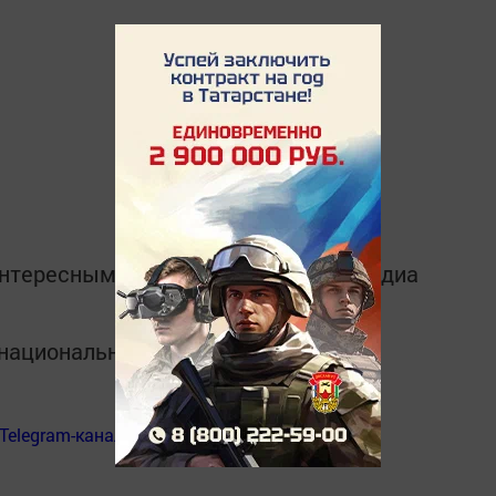
интересным в
Telegram-канале
Татмедиа
в национальном мессенджере MАХ:
Telegram-канал
«Менделеевские новости»