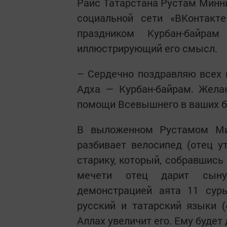
Раис Татарстана Рустам Минни
социальной сети «ВКонтакт
праздником Курбан-байра
иллюстрирующий его смысл.
– Сердечно поздравляю всех
Адха — Курбан-байрам. Желаю
помощи Всевышнего в ваших бл
В выложенном Рустамом Ми
разбивает велосипед (отец у
старику, который, собравшись
мечети отец дарит сыну
демонстрацией аята 11 суры
русский и татарский языки 
Аллах увеличит его. Ему будет 