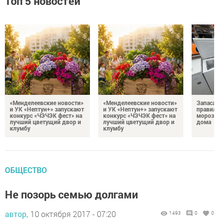
Топ 5 новостей
«Менделеевские новости»
«Менделеевские новости»
Запаса
и УК «Нептун+» запускают
и УК «Нептун+» запускают
правиль
конкурс «ЧЭЧЭК фест» на
конкурс «ЧЭЧЭК фест» на
морозил
лучший цветущий двор и
лучший цветущий двор и
дома
клумбу
клумбу
ОБЩЕСТВО
Не позорь семью долгами
автор,
10 октября 2017 - 07:20
1493
0
0