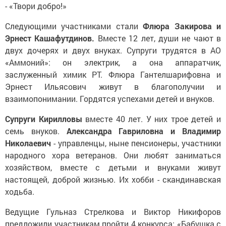
- «Твори добро!»
Следующими участниками стали
Флюра Закирова и
Эрнест Кашафутдинов.
Вместе 12 лет, души не чают в
двух дочерях и двух внуках. Супруги трудятся в АО
«Аммоний»: он электрик, а она аппаратчик,
заслуженный химик РТ. Флюра Гантелшарифовна и
Эрнест Ильясович живут в благополучии и
взаимопонимании. Гордятся успехами детей и внуков.
Супруги Кирилловы
вместе 40 лет. У них трое детей и
семь внуков.
Александра Гавриловна и Владимир
Николаевич
- управленцы, ныне пенсионеры, участники
народного хора ветеранов. Они любят заниматься
хозяйством, вместе с детьми и внуками живут
настоящей, доброй жизнью. Их хобби - скандинавская
ходьба.
Ведущие Гульназ Стрелкова и Виктор Никифоров
предложили участникам пройти 4 конкурса: «Бабушка с