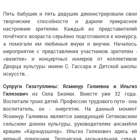
Пять бабушек и пять дедушек демонстрировали свои
творческие способности и дарили прекрасное
настроение зрителям. Каждый из представителей
почётного возраста серьёзно подготовился к конкурсу,
а помогали им любимые внуки и внучки. Началось
мероприятие с представления участников зрителям -
«визитки» и концертных номеров от коллективов
Дворца культуры имени С. Гассара и Детской школы
искусств. .
Супруги Гизатуллины: Ясминур Галиевна и Ильгиз
Гилязович
из Села Бизяки. Вместе уже 32 года.
Воспитали троих детей. Профессии трудового пути - она
воспитатель, он - энергетик. На данный момент
Ясминур Галиевна является заведующей Сетяковским
сельским домом культуры, руководителем ансамбля
кряшен «Карэндэшлэр». Ильгиз Гилязович здесь ей
верный помощник. Творческая музыкальная семья,