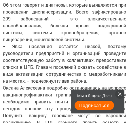
Об этом говорят и диагнозы, которые выявляются при
проведении диспансеризации. Всего зафиксировано
209 заболеваний - это злокачественные
новообразования, болезни крови, эндокринной
системы, системы кровообращения, органов
пищеварения, мочеполовой системы.
− Явка населения остаётся низкой, поэтому
руководители предприятий и организаций проведите
соответствующую работу в коллективах, предоставьте
списки в ЦРБ. Главам поселений оказать содействие в
виде активизации сотрудничества с медработниками
на местах, − подчеркнул глава района.
Оксана Алексеевна подробно остановилась на вопросе
вакцинопрофилактики гриппа. В целом по району
Мы в Яндекс Дзен
необходимо привить почти 12 тысяч человек, на
Подписаться
сегодня прошли эту процедуру 884 менделеевца.
Получить вакцину горожане могут во взрослой
поликлинике. В 110 кабинете пройти осмотр у