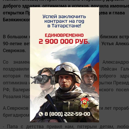
доброго здравия, оптимизма и успехов, вручила именны
открытки Президента РФ, Валерия Чершинцева и глава
Бизякинского поселения...
В большом кругу семьи, родных, соседей и близких вст
90-летие ветеран труда и тыла из Икского Устья Алек
Севрюков.
Со знаменательной датой Александра Александро
поздравили заместитель главы района Лейсан Гале
которая пожелала старожилу деревни доброго здра
оптимизма и успехов, вручила именные открытки Прези
РФ, Валерия Чершинцева и глава Бизякинского посел
Розалия Насифуллина.
А.Севрюков ковал Победу в тылу, более 50-ти лет прора
бригадиром трактористов, механиком.
- Папа с детства привил нам, пятерым детям, любо