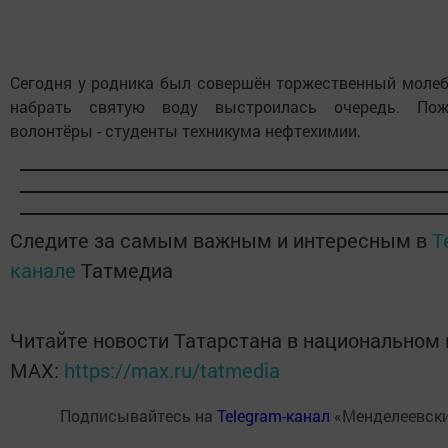
Сегодня у родника был совершён торжественный моле
набрать святую воду выстроилась очередь. По
волонтёры - студенты техникума нефтехимии.
Следите за самым важным и интересным в
T
канале
Татмедиа
Читайте новости Татарстана в национальном
MАХ:
https://max.ru/tatmedia
Подписывайтесь на
Telegram-канал
«Менделеевски