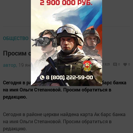
ОБЩЕСТВО
Просим откликнуться
автор,
19 января 2016 - 08:04
1325
0
0
Сегодня в районе церкви найдена карта Ак барс банка
на имя Ольги Степановой. Просим обратиться в
редакцию.
Сегодня в районе церкви найдена карта Ак барс банка
на имя Ольги Степановой. Просим обратиться в
редакцию.