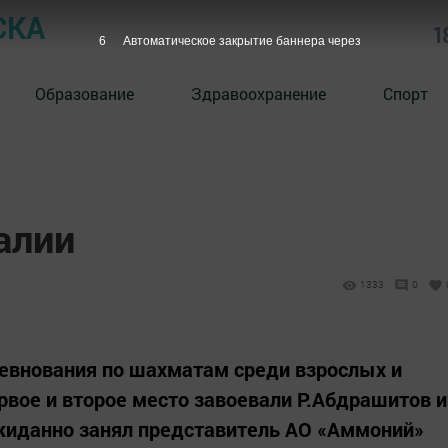
СКА
1
5
Автоматическое закрытие баннера через
Образование
Здравоохранение
Спорт
алии
1333
0
ревнования по шахматам среди взрослых и
вое и второе место завоевали Р.Абдрашитов и
ожиданно занял представитель АО «Аммоний»