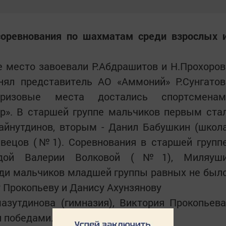
соревнования по шахматам среди взрослых 
 место завоевали Р.Абдрашитов и Н.Прохоров
нял представитель АО «Аммоний» Р.Сунгатов
ризовые места достались спортсменам
. В старшей группе мальчиков первым ста
айнутдинов, вторым - Данил Бабушкин (школ
вецов (№1). Соревнования в старшей групп
бедой Валерии Волковой (№1), Миляуш
еди мальчиков младшей группы равных не был
у Прокопьеву и Данису Ахунзянову
зутдинова (гимназия), Виктория Прокопьева
 победами.