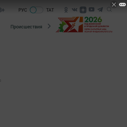
8+
РУС
ТАТ
Происшествия
Новости Госавтоинспекции
0