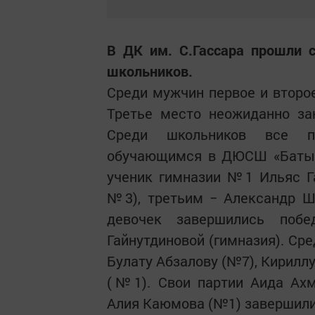
В ДК им. С.Гассара прошли 
школьников.
Среди мужчин первое и второе
Третье место неожиданно за
Среди школьников все п
обучающимся в ДЮСШ «Батыр»
ученик гимназии №1 Ильяс Г
№3), третьим − Александр Ш
девочек завершились по
Гайнутдиновой (гимназия). Ср
Булату Абзалову (№7), Кирилл
(№1). Свои партии Аида Ахма
Алия Каюмова (№1) завершили