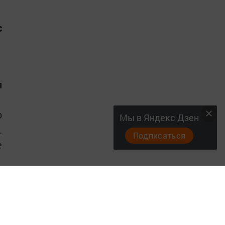
с
я
о
Мы в Яндекс Дзен
.
Подписаться
е
в
,
з