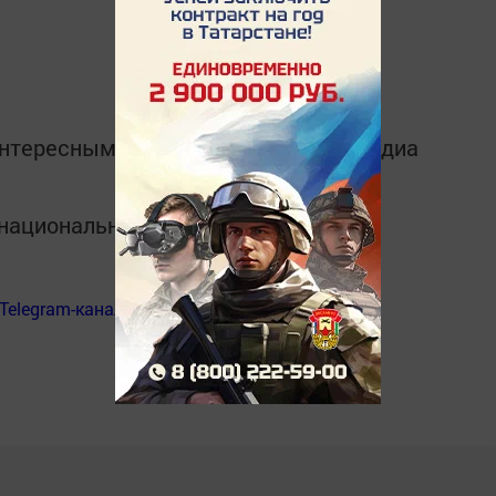
интересным в
Telegram-канале
Татмедиа
в национальном мессенджере MАХ:
Telegram-канал
«Менделеевские новости»