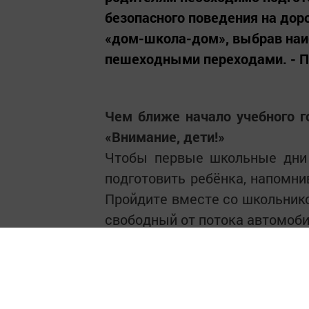
безопасного поведения на дор
«дом-школа-дом», выбрав наиб
пешеходными переходами. - Пр
Чем ближе начало учебного г
«Внимание, дети!»
Чтобы первые школьные дни 
подготовить ребёнка, напомни
Пройдите вместе со школьник
свободный от потока автомоб
- Предупредить об опасност
сложившейся ситуации - осн
ПДН и родителей, - подчеркну
Необходимо родителям также 