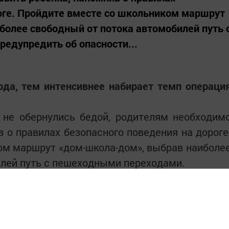
оге. Пройдите вместе со школьником маршрут
олее свободный от потока автомобилей путь 
едупредить об опасности...
ода, тем интенсивнее набирает темп операци
не обернулись бедой, родителям необходим
в о правилах безопасного поведения на дороге
ом маршрут «дом-школа-дом», выбрав наиболе
илей путь с пешеходными переходами.
и и научить детей правильно себя вести 
овная задача сотрудников Госавтоинспекции
л начальник отделения ГИБДД Игорь Башаров.
позаботиться, чтобы дети не оставались бе