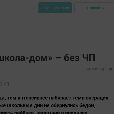
Отправить
Авторизоваться
кола-дом» – без ЧП
1349
0
да, тем интенсивнее набирает темп операция
ые школьные дни не обернулись бедой,
вить ребёнка, напомнив о правилах