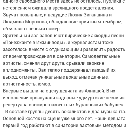
одного свободного места здесь не осталось. Публика с
нетерпением ожидала зрелищного представления.
Звучат позывные, и ведущие Люзия Зиганшина и
Людмила Морозова, обладающие приятным тембром,
объявляют первый номер.
Зрительный зал заполняют лирические аккорды песни
«Приезжайте в Ижминводы», и журналистам тоже
захотелось вместе с отдыхающими разделить радость
от времяпровождения в санатории. Самодеятельные
артисты, сменяя друг друга, срывали звонкие
аплодисменты. Зал тепло поддерживал каждый их
выход, отмечая уникальные вокальные данные,
артистичность, юмор.
Впервые вышли на сцену девчата из Алнашей. В их
исполнении прозвучали задорные удмуртские песни из
репертуара всемирно известных бурановских бабушек.
- В составе группы десять вокалистов и два музыканта.
Основной костяк на сцене уже много лет. Наши девчата
первый год работают в санатории вахтовым методом и