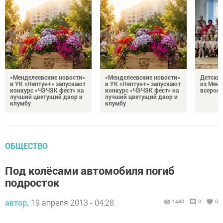
«Менделеевские новости»
«Менделеевские новости»
Детский
и УК «Нептун+» запускают
и УК «Нептун+» запускают
из Менд
конкурс «ЧЭЧЭК фест» на
конкурс «ЧЭЧЭК фест» на
всеросс
лучший цветущий двор и
лучший цветущий двор и
клумбу
клумбу
ОБЩЕСТВО
Под колёсами автомобиля погиб
подросток
автор,
19 апреля 2013 - 04:28
1480
0
0