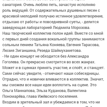
санатория. Очень люблю петь, зачастую исполняю
роль ведущей. От содержательных душевных песен с
красивой мелодией получаю истинное удовлетворение,
отдыхаю от работы и повседневной суеты, - делится
заведующая лабораторией Людмила Морозова.
Наш творческий коллектив полон идей. Вместе со мной
с первых дней создания вокальной группы занимаются
сольным пением Татьяна Коняева, Евгения Тарасова,
Люзия Зиганшина, Резеда Шаймухаметова.
- Ни один концерт не обходится без Александра
Гоголева. Он прекрасно смотрится во всех жанрах.
Может и в сценках принять участие, и споёт, и станцует.
Сами сейчас увидите, - отмечают наши собеседницы.
Отрадно, что и новички вливаются в коллектив. Значит,
мы сможем все наши идеи воплотить на сцене. Это
Ольга Маннапова, Эльза Куданова, Валентина
Пономарёва, глава Ижёвского поселения.
Входим в зрительный зал и убеждаемся в том, что ни