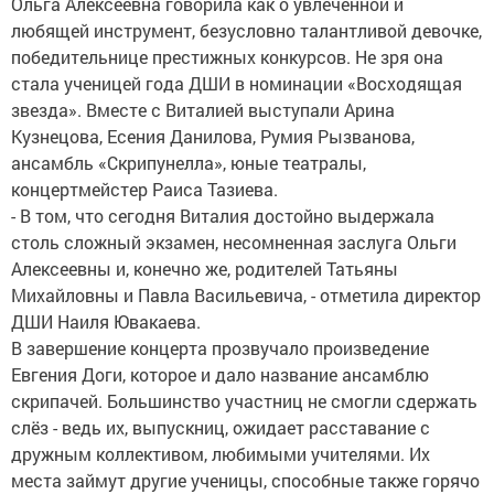
Ольга Алексеевна говорила как о увлечённой и
любящей инструмент, безусловно талантливой девочке,
победительнице престижных конкурсов. Не зря она
стала ученицей года ДШИ в номинации «Восходящая
звезда». Вместе с Виталией выступали Арина
Кузнецова, Есения Данилова, Румия Рызванова,
ансамбль «Скрипунелла», юные театралы,
концертмейстер Раиса Тазиева.
- В том, что сегодня Виталия достойно выдержала
столь сложный экзамен, несомненная заслуга Ольги
Алексеевны и, конечно же, родителей Татьяны
Михайловны и Павла Васильевича, - отметила директор
ДШИ Наиля Ювакаева.
В завершение концерта прозвучало произведение
Евгения Доги, которое и дало название ансамблю
скрипачей. Большинство участниц не смогли сдержать
слёз - ведь их, выпускниц, ожидает расставание с
дружным коллективом, любимыми учителями. Их
места займут другие ученицы, способные также горячо