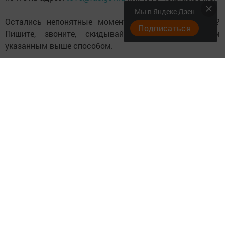
Мы в Яндекс Дзен
Остались непонятные моменты? Есть предложения?
Подписаться
Пишите, звоните, скидывайте сообщения любым
указанным выше способом.
Если Ваш вопрос будет задан не по теме онлайн-
конференции, то ответ на него вы получите в ходе
последующих тематических мероприятий.
Следите за самым важным и интересным в
Telegram-канале
Татмедиа
Читайте новости Татарстана в
национальном мессенджере MАХ:
https://max.ru/tatmedia