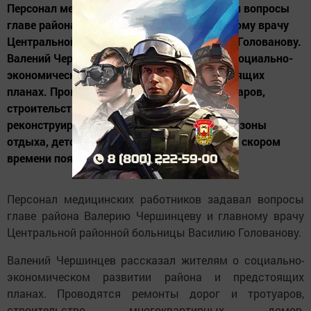
Персонал медицинских работников задавал вопросы
главе района Валерию Чершинцеву и главному врачу
Центральной районной больницы Василию Голованову.
Валений Чершинцев рассказал жителям о социально-
экономическом развитии района и предстоящих
планах. Проводятся ремонты дорог и тротуаров,
строительство многоквартирных домов,
реконструируются аллеи, создаются новые зоны
отдыха, детские и спортивные площадки. В скором
времени появится...
Персонал медицинских работников задавал вопросы
главе района Валерию Чершинцеву и главному врачу
Центральной районной больницы Василию Голованову.
Валений Чершинцев рассказал жителям о социально-
экономическом развитии района и предстоящих
планах. Проводятся ремонты дорог и тротуаров,
строительство многоквартирных домов,