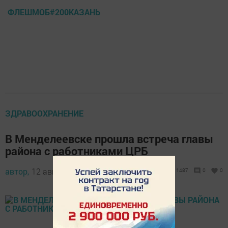
ФЛЕШМОБ#200КАЗАНЬ
ЗДРАВООХРАНЕНИЕ
В Менделеевске прошла встреча главы
района с работниками ЦРБ
автор,
12 августа 2016 - 05:25
1487
0
0