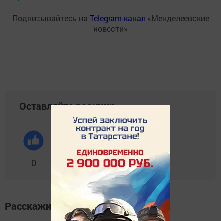
Подписывайтесь на
Telegram-канал
«Менделеевские
новости»
Оставляйте реакции
0
0
0
0
0
Расскажите друзьям