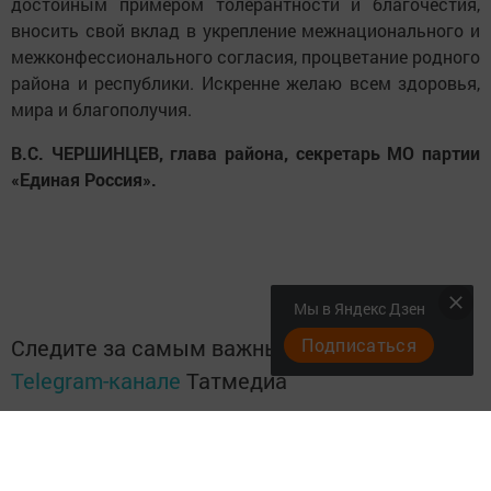
достойным примером толерантности и благочестия,
вносить свой вклад в укрепление межнационального и
межконфессионального согласия, процветание родного
района и республики. Искренне желаю всем здоровья,
мира и благополучия.
В.С. ЧЕРШИНЦЕВ, глава района, секретарь МО партии
«Единая Россия».
Мы в Яндекс Дзен
Подписаться
Следите за самым важным и интересным в
Telegram-канале
Татмедиа
Читайте новости Татарстана в
национальном мессенджере MАХ: