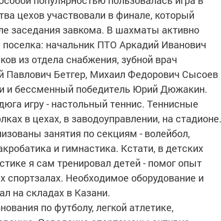
 особой популярностью пользовалась игра в
ва цехов участвовали в финале, который
ле заседания завкома. В шахматы активно
 поселка: начальник ПТО Аркадий Иванович
ков из отдела снабжения, зубной врач
й Павлович Бетгер, Михаил Федорович Сысоев
ии и бессменный победитель Юрий Дюжакин.
дюга игру - настольный теннис. Теннисные
лках в цехах, в заводоуправлении, на стадионе
низованы занятия по секциям - волейбол,
кробатика и гимнастика. Кстати, в детских
стике я сам тренировал детей - помог опыт
х спортзалах. Необходимое оборудование и
л на складах в Казани.
нования по футболу, легкой атлетике,