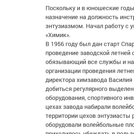
Поскольку и в юношеские годы
назначение на должность инст
энтузиазмом. Начал работу с 
«Химик».
В 1956 году был дан старт Спа
проведение заводской летней с
обязывающий все службы и нач
организации проведения летне
директора химзавода Василия
добиться регулярного выделен
оборудования, спортивного ин
цехах завода набирали волейб
территории цехов энтузиасты 
оборудовали волейбольные пл
приходилось убеждать в пользе