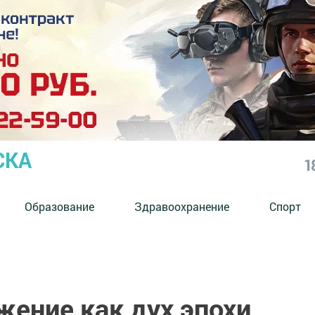
СКА
1
Образование
Здравоохранение
Спорт
жение как дух эпохи