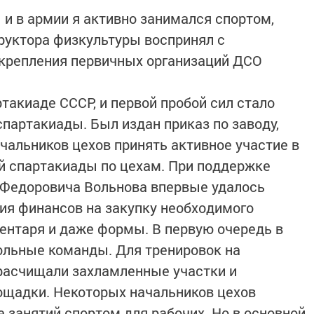
 и в армии я активно занимался спортом,
руктора физкультуры воспринял с
укрепления первичных организаций ДСО
ртакиаде СССР, и первой пробой сил стало
партакиады. Был издан приказ по заводу,
альников цехов принять активное участие в
й спартакиады по цехам. При поддержке
 Федоровича Вольнова впервые удалось
ия финансов на закупку необходимого
вентаря и даже формы. В первую очередь в
ольные команды. Для тренировок на
расчищали захламленные участки и
ощадки. Некоторых начальников цехов
 занятий спортом для рабочих. Но в основной