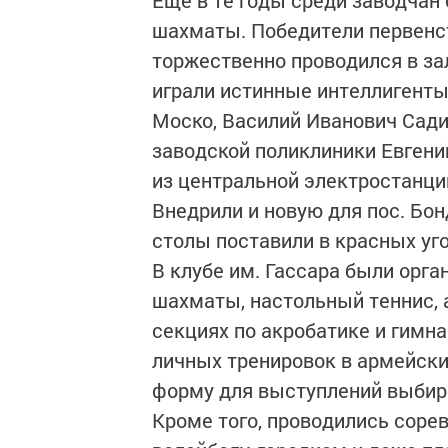
Еще в те годы среди заводчан
шахматы. Победители первенст
торжественно проводился в за
играли истинные интеллигенты
Моско, Василий Иванович Сади
заводской поликлиники Евгени
из центральной электростанц
Внедрили и новую для пос. Бон
столы поставили в красных уго
В клубе им. Гассара были орга
шахматы, настольный теннис, а
секциях по акробатике и гимна
личных тренировок в армейски
форму для выступлений выбира
Кроме того, проводились сорев