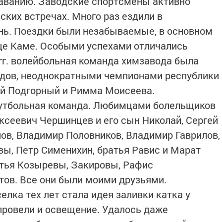
лаванию. Заводские спортсмены активно
ских встречах. Много раз ездили в
нь. Поездки были незабываемые, в основном
це Каме. Особыми успехами отличались
 гг. волейбольная команда химзавода была
одов, неоднократными чемпионами республики
й Подгорный и Римма Моисеева.
футбольная команда. Любимцами болельщиков
сеевич Чершинцев и его сын Николай, Сергей
ов, Владимир Половников, Владимир Гаврилов,
вы, Петр Сименихин, братья Равис и Марат
атья Козыревы, Закировы, Рафис
ов. Все они были моими друзьями.
лка тех лет стала идея заливки катка у
 провели и освещение. Удалось даже