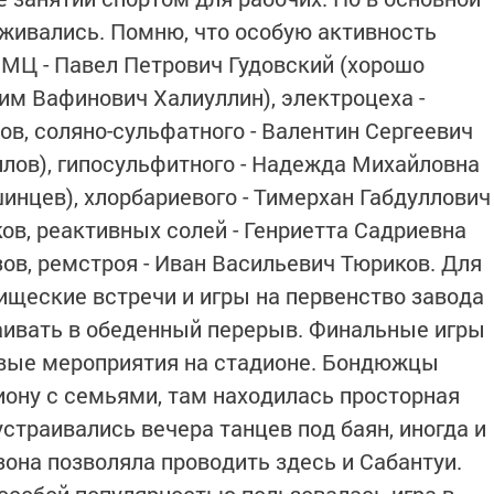
живались. Помню, что особую активность
РМЦ - Павел Петрович Гудовский (хорошо
им Вафинович Халиуллин), электроцеха -
в, соляно-сульфатного - Валентин Сергеевич
илов), гипосульфитного - Надежда Михайловна
инцев), хлорбариевого - Тимерхан Габдуллович
ков, реактивных солей - Генриетта Садриевна
зов, ремстроя - Иван Васильевич Тюриков. Для
ищеские встречи и игры на первенство завода
аивать в обеденный перерыв. Финальные игры
вые мероприятия на стадионе. Бондюжцы
иону с семьями, там находилась просторная
страивались вечера танцев под баян, иногда и
зона позволяла проводить здесь и Сабантуи.