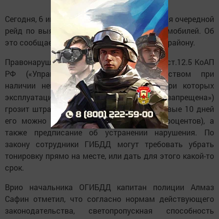
Сегодня, 6 июля, в Менделеевске начинается очередной
рейд по выявлению затонированных автомобилей. Об
это сообщает ОГИБДД по Менделеевскому району.
Правонарушителям в соответствии с ч.3.1 ст.12.5 КоАП
РФ («Управление транспортным средством при
наличии неисправностей или условий, при которых
эксплуатация транспортных средств запрещена»)
грозит штраф в размере 500 рублей (в первые 10 дней
его можно оплатить со скидкой в 50 процентов), а
также предписание об устранении нарушения. По
закону сотрудники ГИБДД могут требовать убрать
тонировку прямо на месте, или дать для этого какой-то
срок.
Врио начальника ОГИБДД капитан полиции Алмаз
Сафин отметил, что согласно нормам действующего
законодательства, светопропускная способность