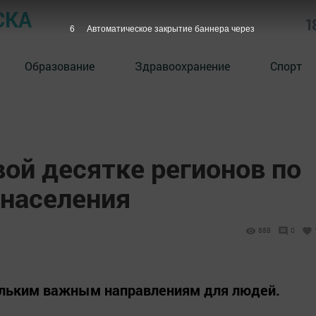
СКА
1
6
Автоматическое закрытие баннера через
Образование
Здравоохранение
Спорт
вой десятке регионов по
 населения
888
0
кольким важным направлениям для людей.