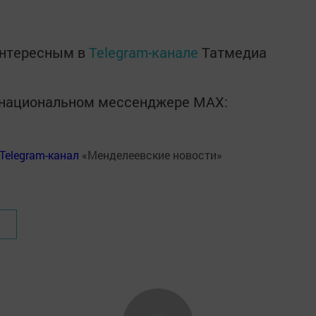
интересным в
Telegram-канале
Татмедиа
в национальном мессенджере MАХ:
Telegram-канал
«Менделеевские новости»