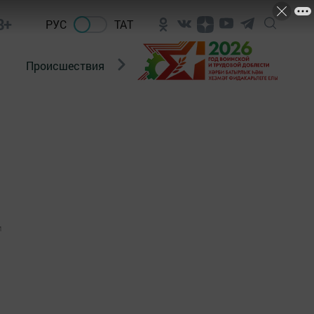
8+
РУС
ТАТ
Происшествия
Новости Госавтоинспекции
1