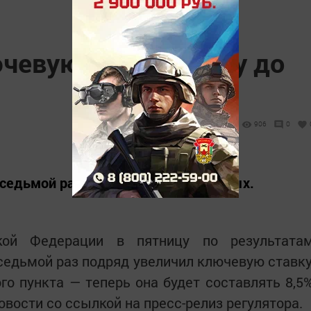
чевую ставку сразу до
906
0
седьмой раз подряд, до 8,5% годовых.
кой Федерации в пятницу по результата
седьмой раз подряд увеличил ключевую ставку
го пункта — теперь она будет составлять 8,5
вости со ссылкой на пресс-релиз регулятора.