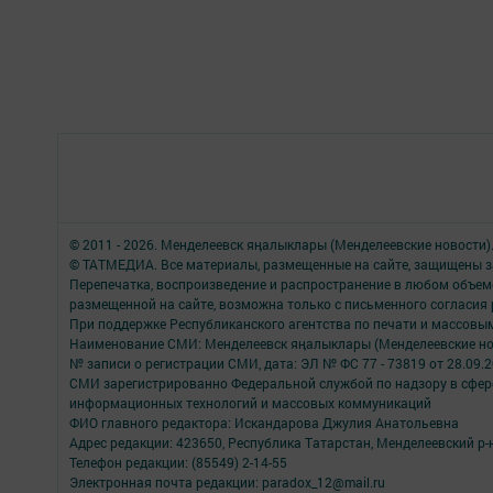
© 2011 - 2026. Менделеевск яӊалыклары (Менделеевские новости)
© ТАТМЕДИА. Все материалы, размещенные на сайте, защищены з
Перепечатка, воспроизведение и распространение в любом объе
размещенной на сайте, возможна только с письменного согласия
При поддержке Республиканского агентства по печати и массов
Наименование СМИ: Менделеевск яӊалыклары (Менделеевские но
№ записи о регистрации СМИ, дата: ЭЛ № ФС 77 - 73819 от 28.09.
СМИ зарегистрированно Федеральной службой по надзору в сфере
информационных технологий и массовых коммуникаций
ФИО главного редактора: Искандарова Джулия Анатольевна
Адрес редакции: 423650, Республика Татарстан, Менделеевский р-н,
Телефон редакции: (85549) 2-14-55
Электронная почта редакции: paradox_12@mail.ru