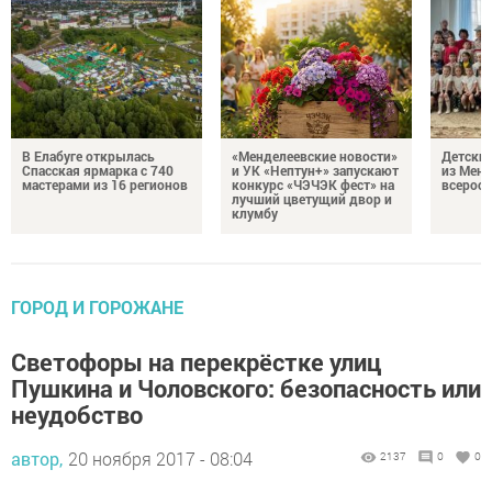
В Елабуге открылась
«Менделеевские новости»
Детский
Спасская ярмарка с 740
и УК «Нептун+» запускают
из Менд
мастерами из 16 регионов
конкурс «ЧЭЧЭК фест» на
всеросс
лучший цветущий двор и
клумбу
ГОРОД И ГОРОЖАНЕ
Светофоры на перекрёстке улиц
Пушкина и Чоловского: безопасность или
неудобство
автор,
20 ноября 2017 - 08:04
2137
0
0