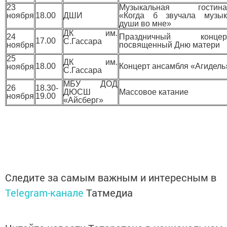
23
Музыкальная гостина
ноября
18.00
ДШИ
«Когда б звучала музык
души во мне»
ДК им.
24
Праздничный концерт
17.00
С.Гассара
ноября
посвященный Дню матери
25
ДК им.
18.00
Концерт ансамбля «Агидель
ноября
С.Гассара
МБУ ДОД
26
18.30-
ДЮСШ
Массовое катание
ноября
19.00
«Айсберг»
Следите за самым важным и интересным в
Telegram-канале
Татмедиа