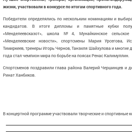
жизни, участвовали в конкурсе по итогам спортивного года.
Победители определялись по нескольким номинациям и выбира
кандидатов. В итоге дипломы и памятные кубки полу
«Менделеевсказот», школа №4, Мунайкинское сельское п
«Менделеевские новости», спортсмены Мария Урсегова, И
Тимиркеев, тренеры Игорь Чернов, Танзиля Шайхулова и многие 
года стал чемпион мира по борьбе на поясах Ренас Калимуллин.
Спортсменов поздравили глава района Валерий Чершинцев и де
Ринат Ханбиков.
В концертной программе участвовали творческие и спортивные к