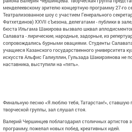
района Валерия Чершинцева. Творческая группа предст
менделеевскому зрителю концертную программу 27-го се
Театрализованное шоу с участием Генерального секретар
Фатхетдинов) XXVII сЪезона, делегатами - публики в зал
бюста Ильгама Шакирова вызвало шквал аплодисментов
Салавата - лирические, народные, задорные, из репертуа
сопровождались бурными овациями. Студенты Салавата
учащиеся Казанского государственного университета ку
искусств Альфис Галиуллин, Гульзада Шакирзянова не п
наставника, выступили на «пять».
Финальную песню «Я люблю тебя, Татарстан!», ставшую
творческой группы, зал слушал стоя.
Валерий Чершинцев поблагодарил столичных артистов з
программу, пожелал новых побед, креативных идей.