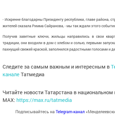
- Искренне благодарны Президенту республики, главе района, стр
жителей сказала Римма Сайранова, - мы так ждали этого событи
Получив заветные ключи, жильцы направились в свои квар
традиции, они входили в дом с хлебом и солью, первыми запуск
пахнущий свежей краской, заполнился радостными голосами и д
Следите за самым важным и интересным в
T
канале
Татмедиа
Читайте новости Татарстана в национальном
MАХ:
https://max.ru/tatmedia
Подписывайтесь на
Telegram-канал
«Менделеевски