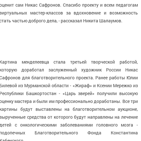
оценит сам Никас Сафронов. Спасибо проекту и всем педагогам
виртуальных мастер-классов за вдохновение и возможность
стать частью доброго дела, - рассказал Никита Шалаумов.
Картина менделеевца стала третьей творческой работой,
которую доработал заслуженный художник России Никас
Сафронов для благотворительного проекта. Ранее работы Юлии
Билевой из Мурманской области - «Жираф» и Ксении Мережко из
Республики Башкортостан - «Царь зверей» получили высокую
оценку мастера и были им профессионально доработаны. Все три
картины будут выставлены на благотворительном аукционе,
вырученные средства от которого будут направлены на лечение
детей с онкологическими заболеваниями головного мозга -
подопечных Благотворительного Фонда Константина
Хабенского.