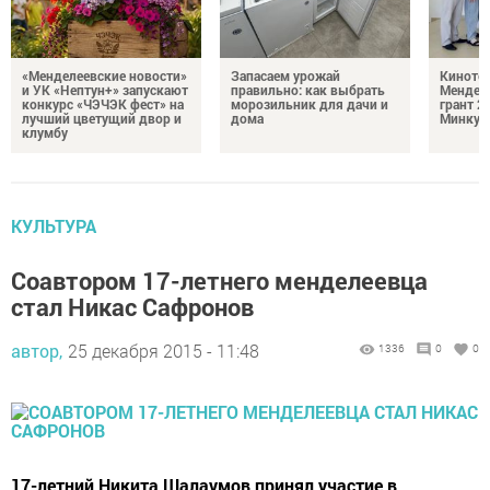
«Менделеевские новости»
Запасаем урожай
Кинотеа
и УК «Нептун+» запускают
правильно: как выбрать
Мендел
конкурс «ЧЭЧЭК фест» на
морозильник для дачи и
грант 2
лучший цветущий двор и
дома
Минкул
клумбу
КУЛЬТУРА
Соавтором 17-летнего менделеевца
стал Никас Сафронов
автор,
25 декабря 2015 - 11:48
1336
0
0
17-летний Никита Шалаумов принял участие в