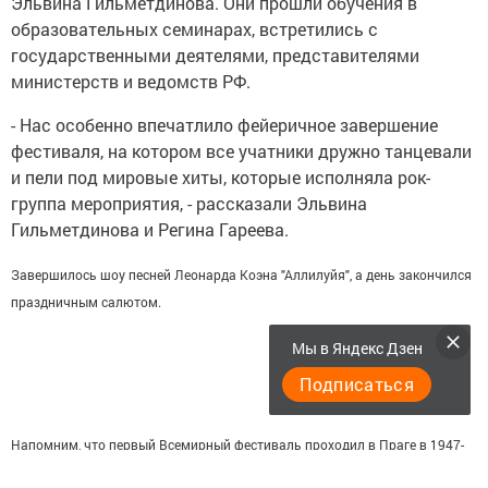
Эльвина Гильметдинова. Они прошли обучения в
образовательных семинарах, встретились с
государственными деятелями, представителями
министерств и ведомств РФ.
- Нас особенно впечатлило фейеричное завершение
фестиваля, на котором все учатники дружно танцевали
и пели под мировые хиты, которые исполняла рок-
группа мероприятия, - рассказали Эльвина
Гильметдинова и Регина Гареева.
Завершилось шоу песней Леонарда Коэна "Аллилуйя", а день закончился
праздничным салютом.
Мы в Яндекс Дзен
Подписаться
Напомним, что первый Всемирный фестиваль проходил в Праге в 1947-
ом, а Россия встречала это событие в 1957 и 1985 годах. Одной из