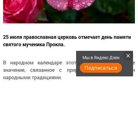
25 июля православная церковь отмечает день памяти
святого мученика Прокла.
Мы в Яндекс Дзен
В народном календаре этот день получил особое
Подписаться
значение, связанное с природными явлениями и
народными традициями.
Этот день знаменовал начало самой росистой поры в
году. Великие росы становились главным природным
явлением этого периода. Народные приметы гласили:
если ночью нет росы, а в низинах отсутствует туман –
жди ненастья.
В народе святого Прокла прозвали «Плакальщиком»,