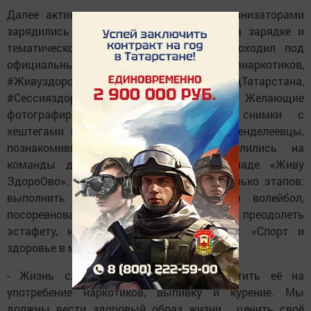
Далее активные горожане вместе с организаторами
зарядились бодростью и оптимизмом на зарядке и
тематическом флешмобе. Фестиваль проходил под
официальными хештегами #Спортпротивнаркотиков,
#Живуздорово, #ДоброволецТатарстана,
#Сессияздоровья, #МолодёжьТатарстана. Желающие
фотографировались и выкладывали снимки с
хештегами в социальные сети. Далее менделеевцы,
познакомившись между собой, разделились на
команды для участия в фест-спартакиаде «Живу
ЗдороОво». Им предстояло пройти несколько этапов:
выполнить челночный бег, сыграть в волейбол,
посоревноваться в набивании мяча, преодолеть
эстафету, нарисовать рисунок на тему: «Спорт и
здоровье в моей жизни».
- Жизнь слишком коротка, чтобы тратить её на
употребение наркотиков, выпивку и курение. Мы
должны вести здоровый образ жизни , ценить своё