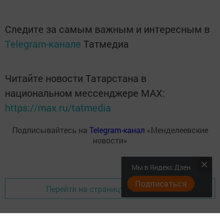
Следите за самым важным и интересным в
Telegram-канале
Татмедиа
Читайте новости Татарстана в
национальном мессенджере MАХ:
https://max.ru/tatmedia
Подписывайтесь на
Telegram-канал
«Менделеевские
новости»
Мы в Яндекс Дзен
Подписаться
Перейти на страницу новости