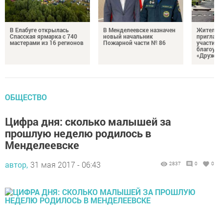
В Елабуге открылась
В Менделеевске назначен
Жителе
Спасская ярмарка с 740
новый начальник
пригла
мастерами из 16 регионов
Пожарной части № 86
участие
благоус
«Дружб
ОБЩЕСТВО
Цифра дня: сколько малышей за
прошлую неделю родилось в
Менделеевске
автор,
31 мая 2017 - 06:43
2837
0
0