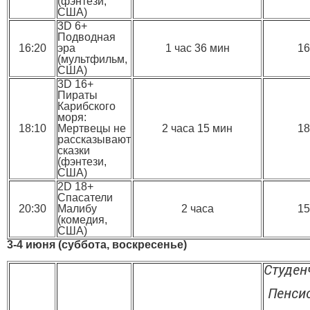
(фэнтези,
США)
3D 6+
Подводная
16:20
эра
1 час 36 мин
16
(мультфильм,
США)
3D 16+
Пираты
Карибского
моря:
18:10
Мертвецы не
2 часа 15 мин
18
рассказывают
сказки
(фэнтези,
США)
2D 18+
Спасатели
20:30
Малибу
2 часа
15
(комедия,
США)
3-4 июня (суббота, воскресенье)
Студен
Пенси