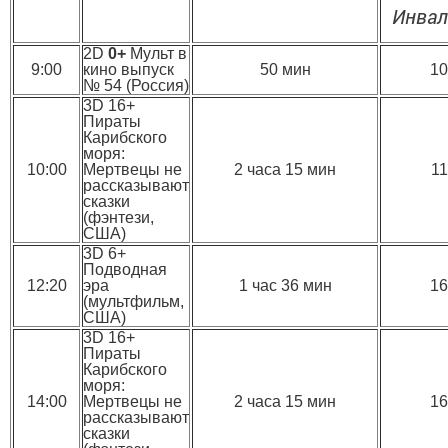
Инва
2D
0+
Мульт в
9:00
кино выпуск
50 мин
10
№ 54 (Россия)
3D 16+
Пираты
Карибского
моря:
10:00
Мертвецы не
2 часа 15 мин
11
рассказывают
сказки
(фэнтези,
США)
3D 6+
Подводная
12:20
эра
1 час 36 мин
16
(мультфильм,
США)
3D 16+
Пираты
Карибского
моря:
14:00
Мертвецы не
2 часа 15 мин
16
рассказывают
сказки