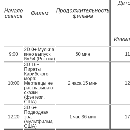
Дет
Начало
Продолжительность
Фильм
сеанса
фильма
Инва
2D
0+
Мульт в
9:00
кино выпуск
50 мин
11
№ 54 (Россия)
3D 16+
Пираты
Карибского
моря:
10:00
Мертвецы не
2 часа 15 мин
12
рассказывают
сказки
(фэнтези,
США)
3D 6+
Подводная
12:20
эра
1 час 36 мин
17
(мультфильм,
США)