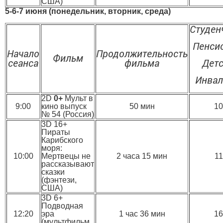
США)
5-6-7 июня (понедельник, вторник, среда)
Студен
Пенси
Начало
Продолжительность
Фильм
сеанса
фильма
Дет
Инва
2D
0+
Мульт в
9:00
кино выпуск
50 мин
10
№ 54 (Россия)
3D 16+
Пираты
Карибского
моря:
10:00
Мертвецы не
2 часа 15 мин
11
рассказывают
сказки
(фэнтези,
США)
3D 6+
Подводная
12:20
эра
1 час 36 мин
16
(мультфильм,