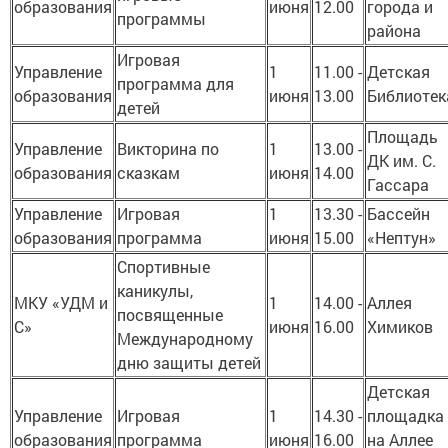
образования
июня
12.00
города и
программы
района
Игровая
Управление
1
11.00 -
Детская
программа для
образования
июня
13.00
Библиотек
детей
Площадь
Управление
Викторина по
1
13.00 -
ДК им. С.
образования
сказкам
июня
14.00
Гассара
Управление
Игровая
1
13.30 -
Бассейн
образования
программа
июня
15.00
«Нептун»
Спортивные
каникулы,
МКУ «УДМ и
1
14.00 -
Аллея
посвященные
С»
июня
16.00
Химиков
Международному
дню защиты детей
Детская
Управление
Игровая
1
14.30 -
площадка
образования
программа
июня
16.00
на Аллее