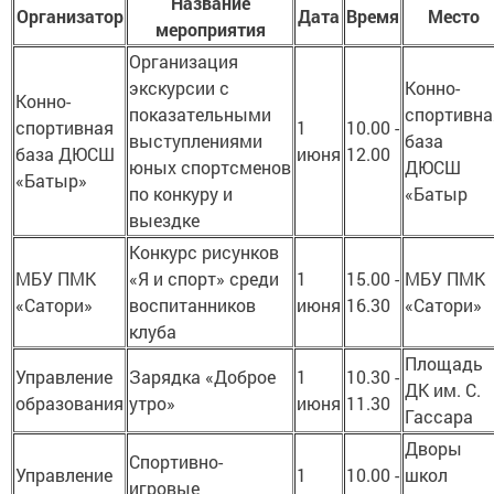
Название
Организатор
Дата
Время
Место
мероприятия
Организация
экскурсии с
Конно-
Конно-
показательными
спортивна
спортивная
1
10.00 -
выступлениями
база
база ДЮСШ
июня
12.00
юных спортсменов
ДЮСШ
«Батыр»
по конкуру и
«Батыр
выездке
Конкурс рисунков
МБУ ПМК
«Я и спорт» среди
1
15.00 -
МБУ ПМК
«Сатори»
воспитанников
июня
16.30
«Сатори»
клуба
Площадь
Управление
Зарядка «Доброе
1
10.30 -
ДК им. С.
образования
утро»
июня
11.30
Гассара
Дворы
Спортивно-
Управление
1
10.00 -
школ
игровые