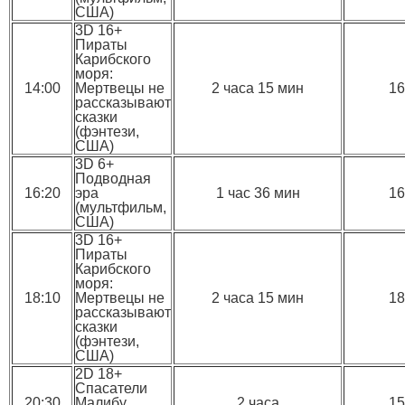
США)
3D 16+
Пираты
Карибского
моря:
14:00
Мертвецы не
2 часа 15 мин
16
рассказывают
сказки
(фэнтези,
США)
3D 6+
Подводная
16:20
эра
1 час 36 мин
16
(мультфильм,
США)
3D 16+
Пираты
Карибского
моря:
18:10
Мертвецы не
2 часа 15 мин
18
рассказывают
сказки
(фэнтези,
США)
2D 18+
Спасатели
20:30
Малибу
2 часа
15