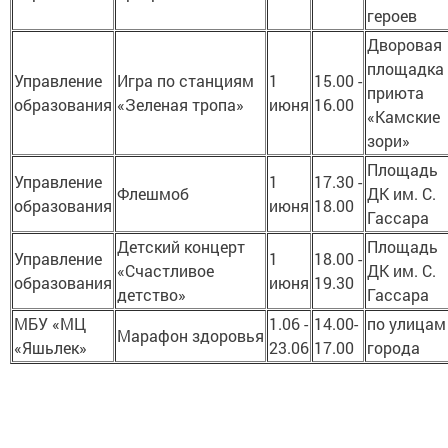
героев
Дворовая
площадка
Управление
Игра по станциям
1
15.00 -
приюта
образования
«Зеленая тропа»
июня
16.00
«Камские
зори»
Площадь
Управление
1
17.30 -
Флешмоб
ДК им. С.
образования
июня
18.00
Гассара
Детский концерт
Площадь
Управление
1
18.00 -
«Счастливое
ДК им. С.
образования
июня
19.30
детство»
Гассара
МБУ «МЦ
1.06 -
14.00-
по улицам
Марафон здоровья
«Яшьлек»
23.06
17.00
города