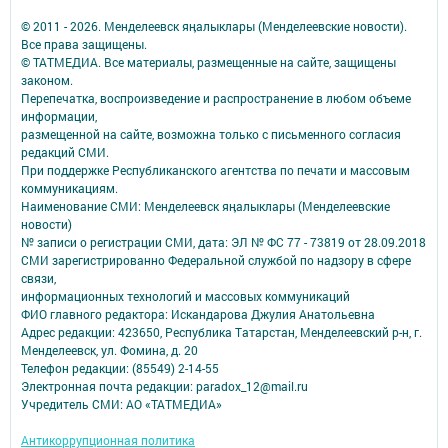
© 2011 - 2026. Менделеевск яӊалыклары (Менделеевские новости).
Все права защищены.
© ТАТМЕДИА. Все материалы, размещенные на сайте, защищены
законом.
Перепечатка, воспроизведение и распространение в любом объеме
информации,
размещенной на сайте, возможна только с письменного согласия
редакций СМИ.
При поддержке Республиканского агентства по печати и массовым
коммуникациям.
Наименование СМИ: Менделеевск яӊалыклары (Менделеевские
новости)
№ записи о регистрации СМИ, дата: ЭЛ № ФС 77 - 73819 от 28.09.2018
СМИ зарегистрированно Федеральной службой по надзору в сфере
связи,
информационных технологий и массовых коммуникаций
ФИО главного редактора: Искандарова Джулия Анатольевна
Адрес редакции: 423650, Республика Татарстан, Менделеевский р-н, г.
Менделеевск, ул. Фомина, д. 20
Телефон редакции: (85549) 2-14-55
Электронная почта редакции: paradox_12@mail.ru
Учредитель СМИ: АО «ТАТМЕДИА»
Антикоррупционная политика