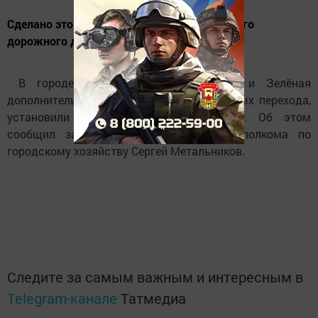
Сделано это с целью повышения безопасного
дорожного движения.
В городе по улицам Профсоюзная и Зелёная
дополнительно установили два пешеходных перехода,
установили знаки и нанесли разметку. Об этом
сообщил заместитель руководителя исполкома по
городскому хозяйству Сергей Метальников.
Следите за самым важным и интересным в
Telegram-канале
Татмедиа