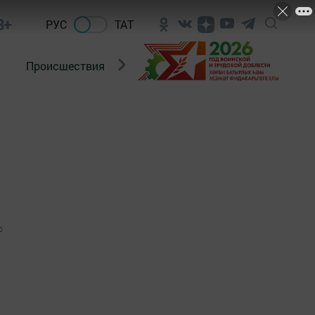
8+
РУС
ТАТ
Происшествия
Новости Госавтоинспекции
0