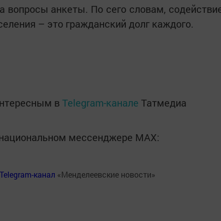
на вопросы анкеты. По сего словам, содействи
селения – это гражданский долг каждого.
интересным в
Telegram-канале
Татмедиа
в национальном мессенджере MАХ:
Telegram-канал
«Менделеевские новости»