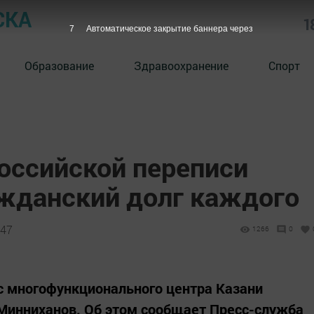
СКА
1
7
Автоматическое закрытие баннера через
Образование
Здравоохранение
Спорт
оссийской переписи
ажданский долг каждого
:47
1266
0
с многофункционального центра Казани
Минниханов. Об этом сообщает Пресс-служба