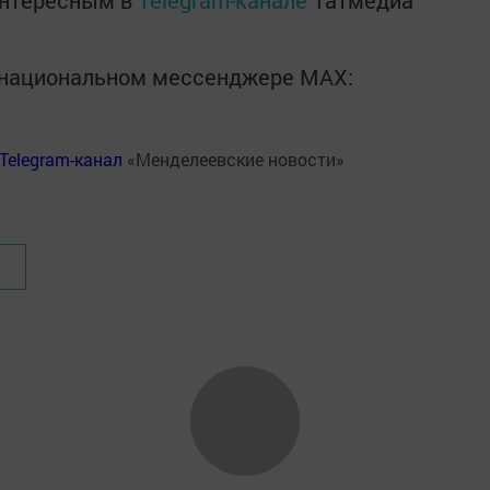
интересным в
Telegram-канале
Татмедиа
в национальном мессенджере MАХ:
Telegram-канал
«Менделеевские новости»