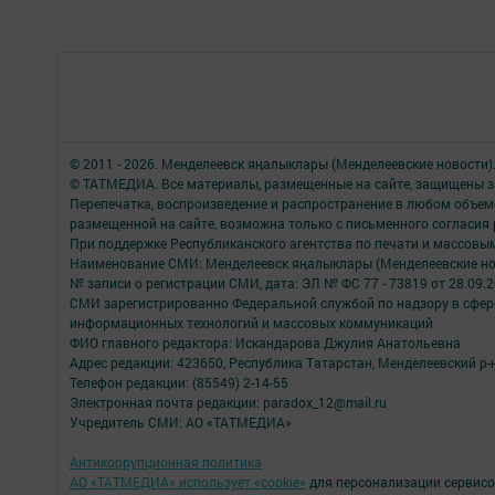
© 2011 - 2026. Менделеевск яӊалыклары (Менделеевские новости)
© ТАТМЕДИА. Все материалы, размещенные на сайте, защищены з
Перепечатка, воспроизведение и распространение в любом объе
размещенной на сайте, возможна только с письменного согласия
При поддержке Республиканского агентства по печати и массов
Наименование СМИ: Менделеевск яӊалыклары (Менделеевские но
№ записи о регистрации СМИ, дата: ЭЛ № ФС 77 - 73819 от 28.09.
СМИ зарегистрированно Федеральной службой по надзору в сфере
информационных технологий и массовых коммуникаций
ФИО главного редактора: Искандарова Джулия Анатольевна
Адрес редакции: 423650, Республика Татарстан, Менделеевский р-н,
Телефон редакции: (85549) 2-14-55
Электронная почта редакции: paradox_12@mail.ru
Учредитель СМИ: АО «ТАТМЕДИА»
Антикоррупционная политика
АО «ТАТМЕДИА» использует «cookie»
для персонализации сервисо