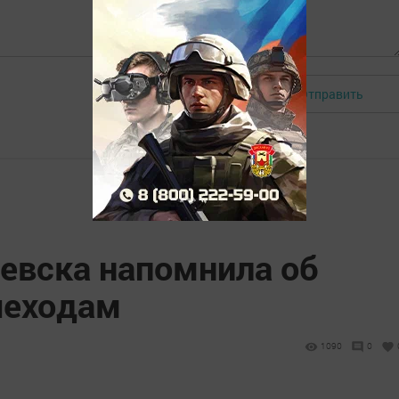
Отправить
Авторизоваться
вска напомнила об
шеходам
1090
0