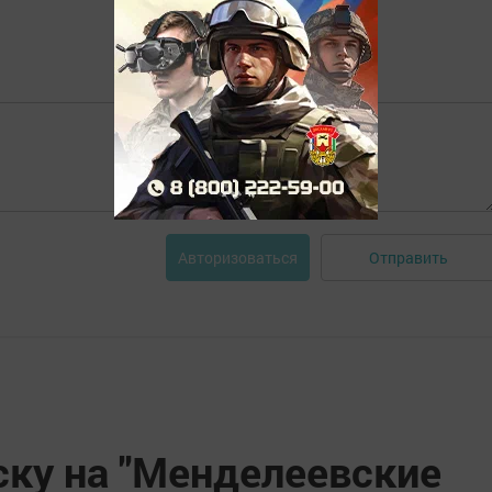
Отправить
Авторизоваться
ску на "Менделеевские