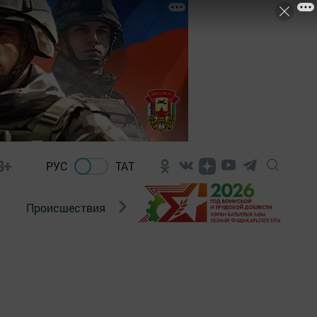
8+
РУС
ТАТ
Происшествия
Новости Госавтоинспекции