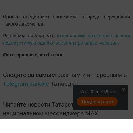
Однако специалист напомнила о вреде переедания
такого лакомства.
Ранее мы писали, что
итальянский шеф-повар назвал
недопустимую ошибку россиян при варке макарон
.
Фото-привью с pexels.com
Следите за самым важным и интересным в
Telegram-канале
Татмедиа
Мы в Яндекс Дзен
Подписаться
Читайте новости Татарстана в
национальном мессенджере MАХ:
https://max.ru/tatmedia