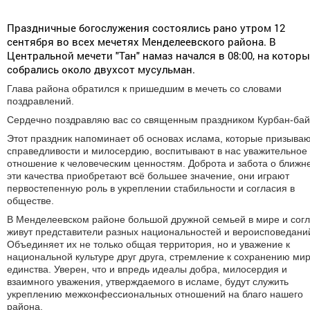
Праздничные богослужения состоялись рано утром 12
сентября во всех мечетях Менделеевского района. В
Центральной мечети "Тан" намаз начался в 08:00, на котор
собрались около двухсот мусульман.
Глава района обратился к пришедшим в мечеть со словами
поздравлений.
Сердечно поздравляю вас со священным праздником Курбан-бай
Этот праздник напоминает об основах ислама, которые призываю
справедливости и милосердию, воспитывают в нас уважительное
отношение к человеческим ценностям. Доброта и забота о ближн
эти качества приобретают всё большее значение, они играют
первостепенную роль в укреплении стабильности и согласия в
обществе.
В Менделеевском районе большой дружной семьей в мире и сог
живут представители разных национальностей и вероисповедани
Объединяет их не только общая территория, но и уважение к
национальной культуре друг друга, стремление к сохранению мир
единства. Уверен, что и впредь идеалы добра, милосердия и
взаимного уважения, утверждаемого в исламе, будут служить
укреплению межконфессиональных отношений на благо нашего
района.