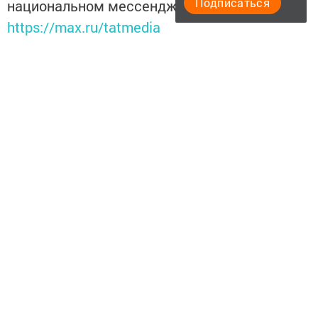
Подписаться
национальном мессенджере MАХ:
https://max.ru/tatmedia
Подписывайтесь на
Telegram-канал
«Менделеевские
новости»
Теги:
UNDEFINED
Перейти на страницу новости