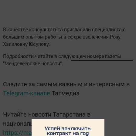
В качестве консультатнта пригласили специалиста с
большим опытом работы в сфере озеленения Розу
Халиловну Юсупову.
Подробности читайте в следующем номере газеты
"Менделеевские новости".
Следите за самым важным и интересным в
Telegram-канале
Татмедиа
Читайте новости Татарстана в
национальном мессенджере MАХ:
https://max.ru/tatmedia