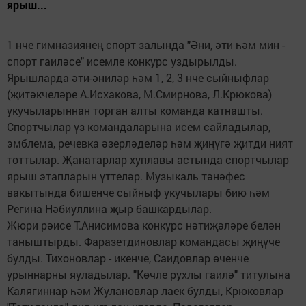
ярыш...
1 нче гимназиянең спорт залында "Әни, әти һәм мин -
спорт гаиләсе" исемле конкурс уздырылды.
Ярышларда әти-әниләр һәм 1, 2, 3 нче сыйныфлар
(җитәкчеләре А.Исхакова, М.Смирнова, Л.Крюкова)
укучыларыннан торган алты команда катнашты.
Спортчылар үз командаларына исем сайладылар,
эмблема, речевка әзерләделәр һәм җиңүгә җитди ният
тоттылар. Җанатарлар хуплавы астында спортчылар
ярыш этапларын үттеләр. Музыкаль тәнәфес
вакытында бишенче сыйныф укучылары бию һәм
Регина Нәбиуллина җыр башкардылар.
Жюри рәисе Т.Анисимова конкурс нәтиҗәләре белән
таныштырды. Фаразетдиновлар командасы җиңүче
булды. Тихоновлар - икенче, Саидовлар өченче
урыннарны яуладылар. "Көчле рухлы гаилә" титулына
Калягиннар һәм Жулановлар лаек булды, Крюковлар