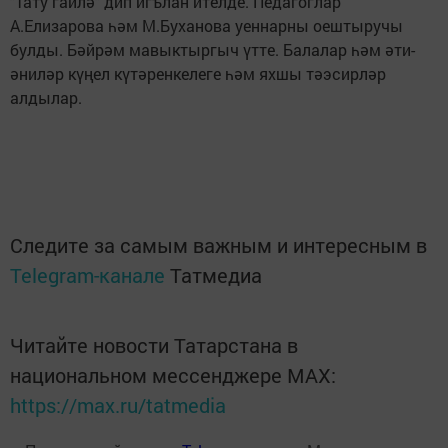
"Тату гаилә" дип игълан ителде. Педагоглар
А.Елизарова һәм М.Буханова уеннарны оештыручы
булды. Бәйрәм мавыктыргыч үтте. Балалар һәм әти-
әниләр күңел күтәренкелеге һәм яхшы тәэсирләр
алдылар.
Следите за самым важным и интересным в
Telegram-канале
Татмедиа
Читайте новости Татарстана в
национальном мессенджере MАХ:
https://max.ru/tatmedia