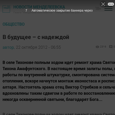
НОВОСТИ МЕНДЕЛЕЕВСКА
18+
6
Автоматическое закрытие баннера через
Газета "Менделеевские новости" - Менделеевский район
ОБЩЕСТВО
В будущее – с надеждой
автор,
22 октября 2012 - 06:55
2316
0
В селе Тихонове полным ходом идет ремонт храма Свято
Тихона Амафунтского. В настоящее время залиты полы, 
работы по внутренней штукатурке, смонтирована систем
отопления, вскоре начнутся монтаж иконостаса и роспис
алтаря. Настоятель храма отец Виктор Стребков и сельч
вдохновлены таким сдвигом в работе по восстановлени
некогда оскверненной святыни, благодарят Бога...
В селе Тихонове полным ходом идет ремонт храма Свято