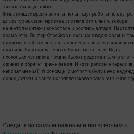
Тихона Амафунтского.
В настоящее время залиты полы, идут работы по внутре
штукатурке, смонтирована система отопления, вскоре
начнутся монтаж иконостаса и роспись алтаря. Настоят
храма отец Виктор Стребков и сельчане вдохновлены та
сдвигом в работе по восстановлению некогда осквернен
святыни, благодарят Бога и благотворителей. Ведь
несколько лет назад трудно было представить, что этот
оживет и обретет прежний вид. И хотя работы впереди е
непочатый край, тихоновцы смотрят в будущее с надеждо
сообщается на сайте Богоявленского храма http://mblago
Следите за самым важным и интересным в
Telegram-канале
Татмедиа