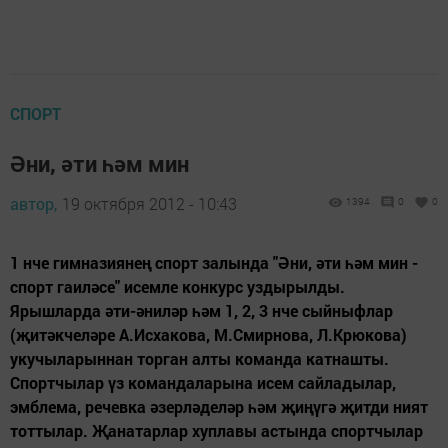
СПОРТ
Әни, әти һәм мин
автор,
19 октября 2012 - 10:43
1394
0
0
1 нче гимназиянең спорт залында "Әни, әти һәм мин -
спорт гаиләсе" исемле конкурс уздырылды.
Ярышларда әти-әниләр һәм 1, 2, 3 нче сыйныфлар
(җитәкчеләре А.Исхакова, М.Смирнова, Л.Крюкова)
укучыларыннан торган алты команда катнашты.
Спортчылар үз командаларына исем сайладылар,
эмблема, речевка әзерләделәр һәм җиңүгә җитди ният
тоттылар. Җанатарлар хуплавы астында спортчылар